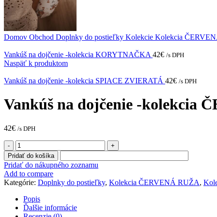
Domov
Obchod
Doplnky do postieľky
Kolekcie
Kolekcia ČERVE
Vankúš na dojčenie -kolekcia KORYTNAČKA
42
€
/s DPH
Naspäť k produktom
Vankúš na dojčenie -kolekcia SPIACE ZVIERATÁ
42
€
/s DPH
Vankúš na dojčenie -kolekci
42
€
/s DPH
množstvo
Vankúš
Pridať do košíka
na
Pridať do nákupného zoznamu
dojčenie
Add to compare
-
Kategórie:
Doplnky do postieľky
,
Kolekcia ČERVENÁ RUŽA
,
Kol
kolekcia
ČERVENÁ
Popis
RUŽA
Ďalšie informácie
Recenzie (0)