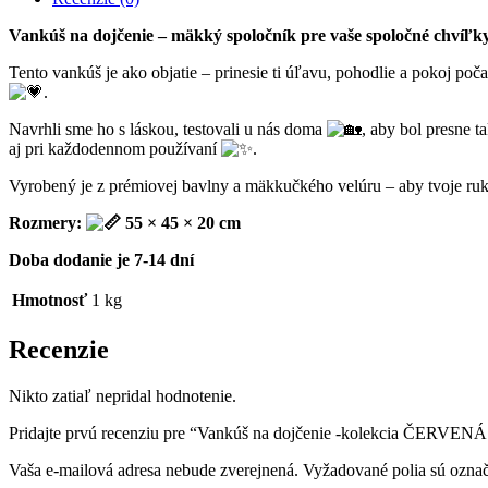
Vankúš na dojčenie – mäkký spoločník pre vaše spoločné chvíľk
Tento vankúš je ako objatie – prinesie ti úľavu, pohodlie a pokoj poč
.
Navrhli sme ho s láskou, testovali u nás doma
, aby bol presne 
aj pri každodennom používaní
.
Vyrobený je z prémiovej bavlny a mäkkučkého velúru – aby tvoje ruky 
Rozmery:
55 × 45 × 20 cm
Doba dodanie je 7-14 dní
Hmotnosť
1 kg
Recenzie
Nikto zatiaľ nepridal hodnotenie.
Pridajte prvú recenziu pre “Vankúš na dojčenie -kolekcia ČERVE
Vaša e-mailová adresa nebude zverejnená.
Vyžadované polia sú ozna