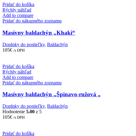
Pridať do košíka
Rýchly náhľad
Add to compare
Pridať do nákupného zoznamu
Masívny baldachýn „Khaki“
Doplnky do postieľky
,
Baldachýn
105
€
/s DPH
Pridať do košíka
Rýchly náhľad
Add to compare
Pridať do nákupného zoznamu
Masívny baldachýn „Špinavo-ružová „
Doplnky do postieľky
,
Baldachýn
Hodnotenie
5.00
z 5
105
€
/s DPH
Pridať do košíka