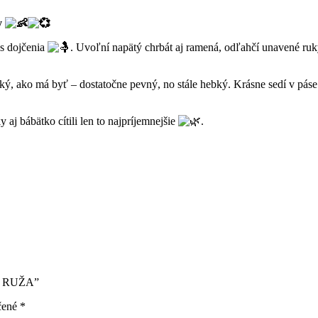
y
as dojčenia
. Uvoľní napätý chrbát aj ramená, odľahčí unavené ruky
taký, ako má byť – dostatočne pevný, no stále hebký. Krásne sedí v pá
aj bábätko cítili len to najpríjemnejšie
.
NÁ RUŽA”
čené
*