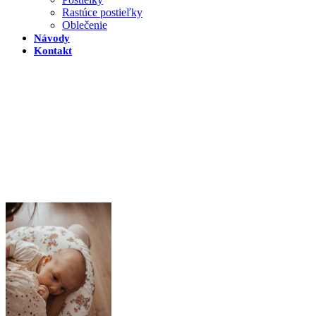
Rastúce postieľky
Oblečenie
Návody
Kontakt