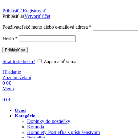
Prihlásiť / Registrovať
Prihlásiť sa
Vytvoriť účet
Povinné
Používateľské meno alebo e-mailová adresa
*
Povinné
Heslo
*
Prihlásiť sa
Stratili ste heslo?
Zapamätať si ma
Hľadanie
Zoznam želaní
0
0
€
Menu
0
0
€
Úvod
Kategórie
Doplnky do postieľky
Komoda
Komplety-Postieľka s príslušenstvom
Postielky