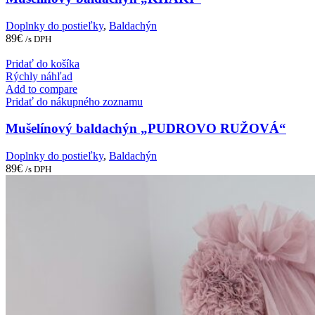
Doplnky do postieľky
,
Baldachýn
89
€
/s DPH
Pridať do košíka
Rýchly náhľad
Add to compare
Pridať do nákupného zoznamu
Mušelínový baldachýn „PUDROVO RUŽOVÁ“
Doplnky do postieľky
,
Baldachýn
89
€
/s DPH