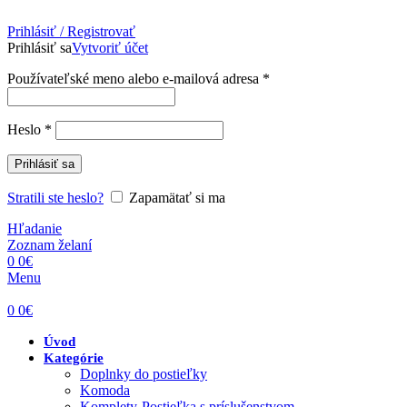
Prihlásiť / Registrovať
Prihlásiť sa
Vytvoriť účet
Povinné
Používateľské meno alebo e-mailová adresa
*
Povinné
Heslo
*
Prihlásiť sa
Stratili ste heslo?
Zapamätať si ma
Hľadanie
Zoznam želaní
0
0
€
Menu
0
0
€
Úvod
Kategórie
Doplnky do postieľky
Komoda
Komplety-Postieľka s príslušenstvom