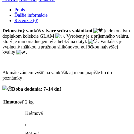
Popis
Ďalšie informácie
Recenzie (0)
Dekoračný vankúš v tvare srdca s volánikmi
je dokonalým
doplnkom kolekcie GLAM
. Vyrobený je z príjemného velúru,
ktorý je mimoriadne jemný a hebký na dotyk
. Vankúšik je
vyplnený mäkkou a pružnou silikónovou guľôčkou najvyššej
kvality
.
Ak máte záujem vyšiť na vankúšik aj meno ,napíšte ho do
poznámky .
Doba doda
nia: 7–14 dní
Hmotnosť
2 kg
Krémová
,
Béžová