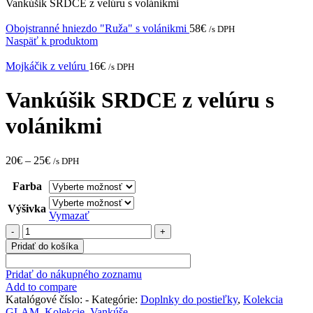
Vankúšik SRDCE z velúru s volánikmi
Obojstranné hniezdo "Ruža" s volánikmi
58
€
/s DPH
Naspäť k produktom
Mojkáčik z velúru
16
€
/s DPH
Vankúšik SRDCE z velúru s
volánikmi
20
€
–
25
€
/s DPH
Farba
Výšivka
Vymazať
množstvo
Vankúšik
Pridať do košíka
SRDCE
z
Pridať do nákupného zoznamu
velúru
Add to compare
s
Katalógové číslo:
-
Kategórie:
Doplnky do postieľky
,
Kolekcia
volánikmi
GLAM
,
Kolekcie
,
Vankúše