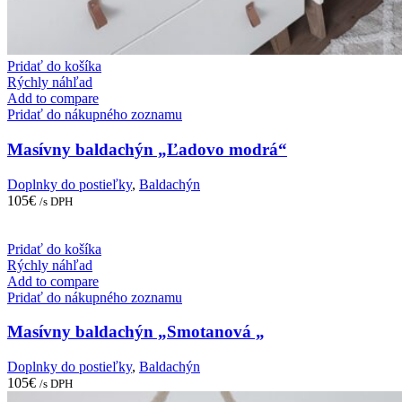
Pridať do košíka
Rýchly náhľad
Add to compare
Pridať do nákupného zoznamu
Masívny baldachýn „Ľadovo modrá“
Doplnky do postieľky
,
Baldachýn
105
€
/s DPH
Pridať do košíka
Rýchly náhľad
Add to compare
Pridať do nákupného zoznamu
Masívny baldachýn „Smotanová „
Doplnky do postieľky
,
Baldachýn
105
€
/s DPH