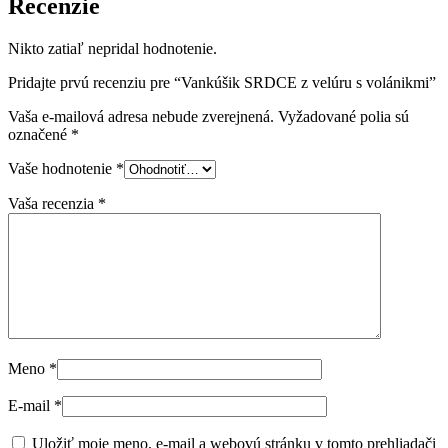
Recenzie
Nikto zatiaľ nepridal hodnotenie.
Pridajte prvú recenziu pre “Vankúšik SRDCE z velúru s volánikmi”
Vaša e-mailová adresa nebude zverejnená.
Vyžadované polia sú
označené
*
Vaše hodnotenie
*
Vaša recenzia
*
Meno
*
E-mail
*
Uložiť moje meno, e-mail a webovú stránku v tomto prehliadači