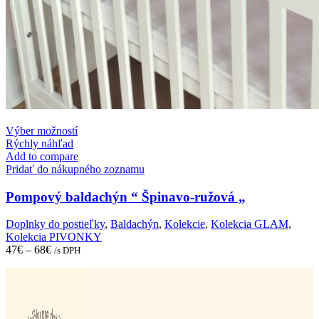
This
Výber možností
product
Rýchly náhľad
has
Add to compare
multiple
Pridať do nákupného zoznamu
variants.
The
Pompový baldachýn “ Špinavo-ružová „
options
may
Doplnky do postieľky
,
Baldachýn
,
Kolekcie
,
Kolekcia GLAM
,
be
Kolekcia PIVONKY
chosen
47
€
–
68
€
/s DPH
on
the
product
page