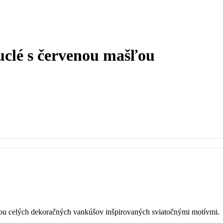
clé s červenou mašľou
ou celých dekoračných vankúšov inšpirovaných sviatočnými motívmi.