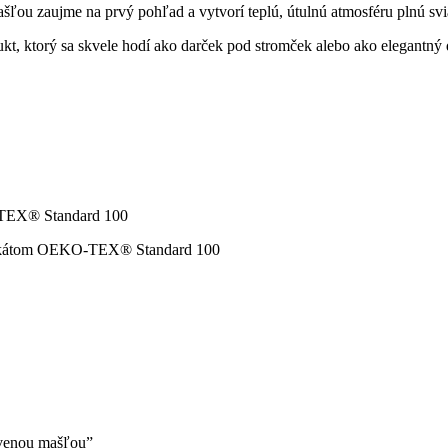
ľou zaujme na prvý pohľad a vytvorí teplú, útulnú atmosféru plnú svi
kt, ktorý sa skvele hodí ako darček pod stromček alebo ako elegantný
O-TEX® Standard 100
tifikátom OEKO-TEX® Standard 100
rvenou mašľou”