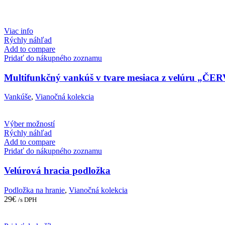
Viac info
Rýchly náhľad
Add to compare
Pridať do nákupného zoznamu
Multifunkčný vankúš v tvare mesiaca z velúru „Č
Vankúše
,
Vianočná kolekcia
This
Výber možností
product
Rýchly náhľad
has
Add to compare
multiple
Pridať do nákupného zoznamu
variants.
The
Velúrová hracia podložka
options
may
Podložka na hranie
,
Vianočná kolekcia
be
29
€
/s DPH
chosen
on
the