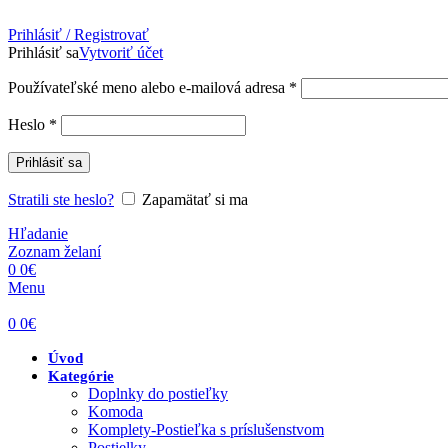
Prihlásiť / Registrovať
Prihlásiť sa
Vytvoriť účet
Povinné
Používateľské meno alebo e-mailová adresa
*
Povinné
Heslo
*
Prihlásiť sa
Stratili ste heslo?
Zapamätať si ma
Hľadanie
Zoznam želaní
0
0
€
Menu
0
0
€
Úvod
Kategórie
Doplnky do postieľky
Komoda
Komplety-Postieľka s príslušenstvom
Postielky