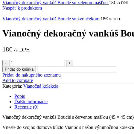
Vianočný dekoračný vankúš Bouclé so zelenou mašľou
18
€
/s DPH
Naspäť k produktom
Vianočný dekoračný vankúš Bouclé so zvončekom
18
€
/s DPH
Vianočný dekoračný vankúš Bou
18
€
/s DPH
množstvo
Vianočný
Pridať do košíka
dekoračný
Pridať do nákupného zoznamu
vankúš
Add to compare
Bouclé
Kategória:
Vianočná kolekcia
s
červenou
Popis
mašľou
Ďalšie informácie
Recenzie (0)
Vianočný dekoračný vankúš Bouclé s červenou mašľou (45 × 45 cm)
Vneste do svojho domova kúzlo Vianoc s našou výnimočnou kolekci