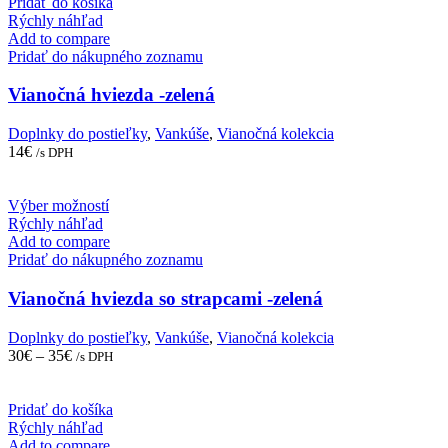
Pridať do košíka
product
Rýchly náhľad
page
Add to compare
Pridať do nákupného zoznamu
Vianočná hviezda -zelená
Doplnky do postieľky
,
Vankúše
,
Vianočná kolekcia
14
€
/s DPH
This
Výber možností
product
Rýchly náhľad
has
Add to compare
multiple
Pridať do nákupného zoznamu
variants.
The
Vianočná hviezda so strapcami -zelená
options
may
Doplnky do postieľky
,
Vankúše
,
Vianočná kolekcia
be
30
€
–
35
€
/s DPH
chosen
on
the
Pridať do košíka
product
Rýchly náhľad
page
Add to compare