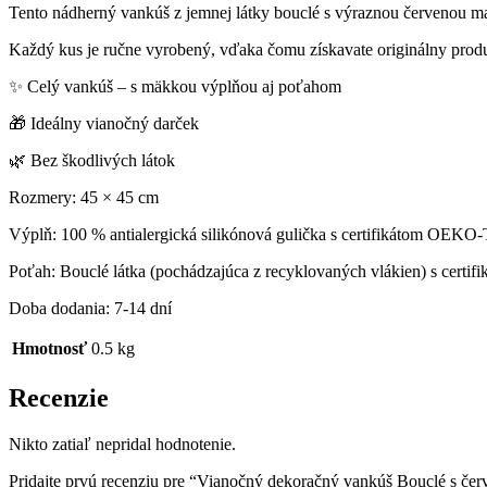
Tento nádherný vankúš z jemnej látky bouclé s výraznou červenou maš
Každý kus je ručne vyrobený, vďaka čomu získavate originálny produ
✨ Celý vankúš – s mäkkou výplňou aj poťahom
🎁 Ideálny vianočný darček
🌿 Bez škodlivých látok
Rozmery: 45 × 45 cm
Výplň: 100 % antialergická silikónová gulička s certifikátom OEK
Poťah: Bouclé látka (pochádzajúca z recyklovaných vlákien) s cer
Doba dodania: 7-14 dní
Hmotnosť
0.5 kg
Recenzie
Nikto zatiaľ nepridal hodnotenie.
Pridajte prvú recenziu pre “Vianočný dekoračný vankúš Bouclé s če