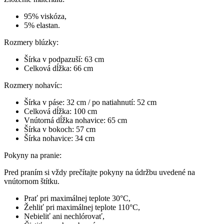
95% viskóza,
5% elastan.
Rozmery blúzky:
Šírka v podpazuší: 63 cm
Celková dĺžka: 66 cm
Rozmery nohavíc:
Šírka v páse: 32 cm / po natiahnutí: 52 cm
Celková dĺžka: 100 cm
Vnútorná dĺžka nohavice: 65 cm
Šírka v bokoch: 57 cm
Šírka nohavice: 34 cm
Pokyny na pranie:
Pred praním si vždy prečítajte pokyny na údržbu uvedené na
vnútornom štítku.
Prať pri maximálnej teplote 30°C,
Žehliť pri maximálnej teplote 110°C,
Nebieliť ani nechlórovať,