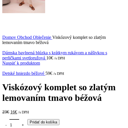
Domov
Obchod
Oblečenie
Viskózový komplet so zlatým
lemovaním tmavo béžová
Dámska bavlnená blúzka s krátkym rukávom a nášivkou s
perličkami svetloružová
10
€
/s DPH
Naspäť k produktom
Detské hniezdo béžové
59
€
/s DPH
Viskózový komplet so zlatým
lemovaním tmavo béžová
Original
Current
23
€
16
€
/s DPH
price
price
množstvo Viskózový komplet so zlatým lemovaním tmavo béžová
was:
is:
Pridať do košíka
23€.
16€.