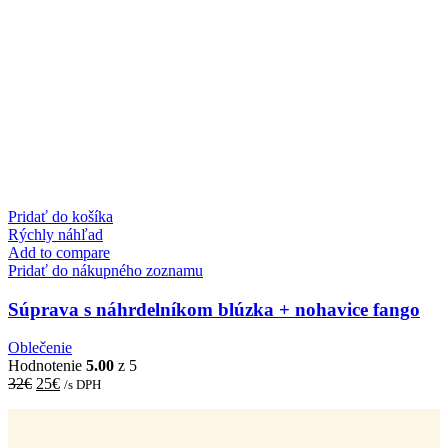
Pridať do košíka
Rýchly náhľad
Add to compare
Pridať do nákupného zoznamu
Súprava s náhrdelníkom blúzka + nohavice fango
Oblečenie
Hodnotenie
5.00
z 5
Original
Current
32
€
25
€
/s DPH
price
price
was:
is:
32€.
25€.