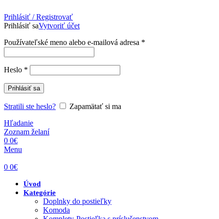
Prihlásiť / Registrovať
Prihlásiť sa
Vytvoriť účet
Povinné
Používateľské meno alebo e-mailová adresa
*
Povinné
Heslo
*
Prihlásiť sa
Stratili ste heslo?
Zapamätať si ma
Hľadanie
Zoznam želaní
0
0
€
Menu
0
0
€
Úvod
Kategórie
Doplnky do postieľky
Komoda
Komplety-Postieľka s príslušenstvom