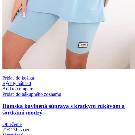
Pridať do košíka
Rýchly náhľad
Add to compare
Pridať do nákupného zoznamu
Dámska bavlnená súprava s krátkym rukávom a
šortkami modrý
Oblečenie
Original
Current
21
€
15
€
/s DPH
price
price