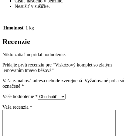
Čistiť nasucho v benzíne,
Nesušiť v sušičke.
Hmotnosť
1 kg
Recenzie
Nikto zatiaľ nepridal hodnotenie.
Pridajte prvú recenziu pre “Viskózový komplet so zlatým
lemovaním tmavo béžová”
Vaša e-mailová adresa nebude zverejnená.
Vyžadované polia sú
označené
*
Vaše hodnotenie
*
Vaša recenzia
*