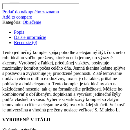
Pridať do nákupného zoznamu
Add to compare
Kategória:
Oblečenie
Popis
Ďalšie informácie
Recenzie (0)
Tento jedinečný komplet spája pohodlie a elegantný štýl, čo z neho
robí ideálnu voľbu pre ženy, ktoré ocenia jemné, no výrazné
akcenty. Vyrobený z ľahkej, priedušnej viskózy, poskytuje
maximálny komfort počas celého dňa. Jemná tkanina krásne splýva
s postavou a zvýrazňuje jej prirodzené prednosti. Zlaté lemovanie
dodáva celému outfitu exkluzívny, luxusný charakter, pritiahne
pohľady a dodá eleganciu. Tento komplet je tak ideálny ako na
každodenné nosenie, tak aj na formálnejšie príležitosti. Môžete ho
kombinovať s obľúbenými doplnkami a vytvárať jedinečné štýly
podľa vlastného vkusu. Vyberte si viskózový komplet so zlatým
lemovaním a cíťte sa elegantne a štýlovo v každej situácii. Veľkosť
je univerzálna a vhodná pre ženy nosiace veľkosť S, M alebo L.
VYROBENÉ V ITÁLII
Zloženie materiálu: