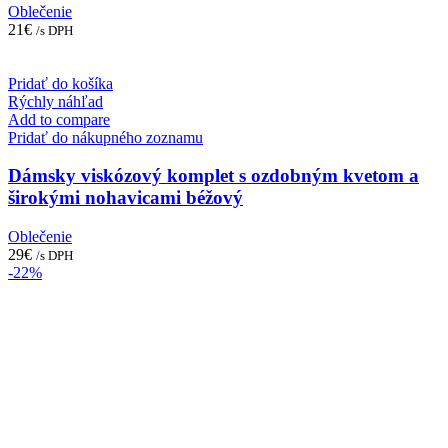
Oblečenie
21
€
/s DPH
Pridať do košíka
Rýchly náhľad
Add to compare
Pridať do nákupného zoznamu
Dámsky viskózový komplet s ozdobným kvetom a
širokými nohavicami béžový
Oblečenie
29
€
/s DPH
-22%