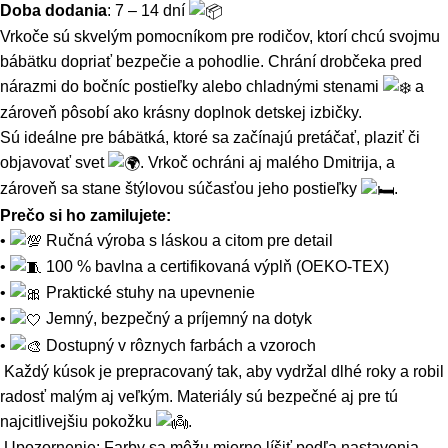
Doba dodania
: 7 – 14 dní
Vrkoče sú skvelým pomocníkom pre rodičov, ktorí chcú svojmu
bábätku dopriať bezpečie a pohodlie. Chrání drobčeka pred
nárazmi do bočníc postieľky alebo chladnými stenami
a
zároveň pôsobí ako krásny doplnok detskej izbičky.
Sú ideálne pre bábätká, ktoré sa začínajú pretáčať, plaziť či
objavovať svet
. Vrkoč ochráni aj malého Dmitrija, a
zároveň sa stane štýlovou súčasťou jeho postieľky
.
Prečo si ho zamilujete:
•
Ručná výroba s láskou a citom pre detail
•
100 % bavlna a certifikovaná výplň (OEKO-TEX)
•
Praktické stuhy na upevnenie
•
Jemný, bezpečný a príjemný na dotyk
•
Dostupný v rôznych farbách a vzoroch
Každý kúsok je prepracovaný tak, aby vydržal dlhé roky a robil
radosť malým aj veľkým. Materiály sú bezpečné aj pre tú
najcitlivejšiu pokožku
.
Upozornenie: Farby sa môžu mierne líšiť podľa nastavenia