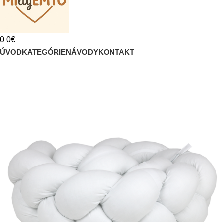
0
0
€
ÚVOD
KATEGÓRIE
NÁVODY
KONTAKT