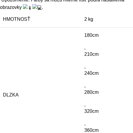
obrazovky
.
HMOTNOSŤ
2 kg
180cm
,
210cm
,
240cm
,
280cm
DLZKA
,
320cm
,
360cm