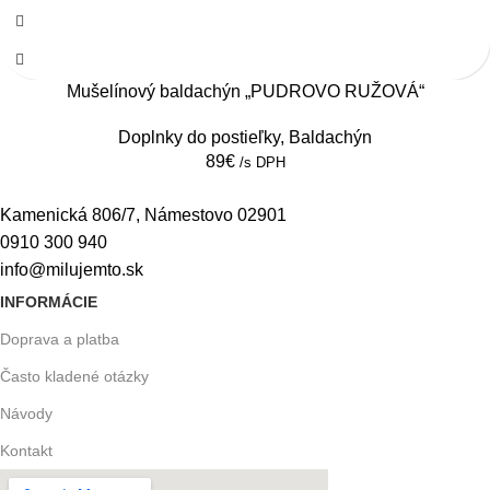
Mušelínový baldachýn „PUDROVO RUŽOVÁ“
Doplnky do postieľky
,
Baldachýn
89
€
/s DPH
Kamenická 806/7, Námestovo 02901
0910 300 940
info@milujemto.sk
INFORMÁCIE
Doprava a platba
Často kladené otázky
Návody
Kontakt