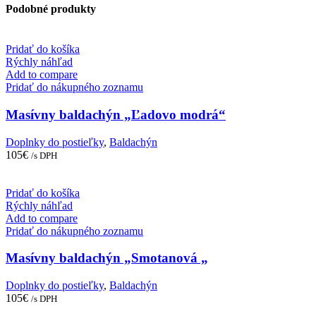
Podobné produkty
Pridať do košíka
Rýchly náhľad
Add to compare
Pridať do nákupného zoznamu
Masívny baldachýn „Ľadovo modrá“
Doplnky do postieľky
,
Baldachýn
105
€
/s DPH
Pridať do košíka
Rýchly náhľad
Add to compare
Pridať do nákupného zoznamu
Masívny baldachýn „Smotanová „
Doplnky do postieľky
,
Baldachýn
105
€
/s DPH