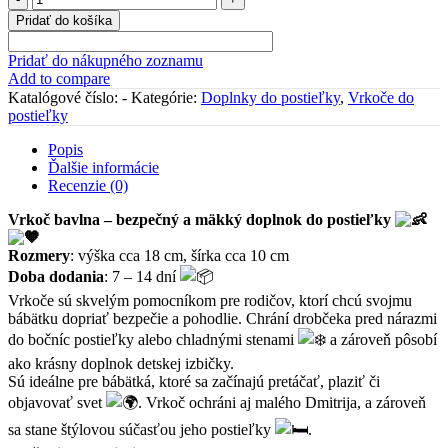
Vrkoč
Pridať do košíka
bavlna
SIVÝ
Pridať do nákupného zoznamu
Add to compare
Katalógové číslo:
-
Kategórie:
Doplnky do postieľky
,
Vrkoče do
postieľky
Popis
Ďalšie informácie
Recenzie (0)
Vrkoč bavlna – bezpečný a mäkký doplnok do postieľky
Rozmery
: výška cca 18 cm, šírka cca 10 cm
Doba dodania
: 7 – 14 dní
Vrkoče sú skvelým pomocníkom pre rodičov, ktorí chcú svojmu
bábätku dopriať bezpečie a pohodlie. Chrání drobčeka pred nárazmi
do bočníc postieľky alebo chladnými stenami
a zároveň pôsobí
ako krásny doplnok detskej izbičky.
Sú ideálne pre bábätká, ktoré sa začínajú pretáčať, plaziť či
objavovať svet
. Vrkoč ochráni aj malého Dmitrija, a zároveň
sa stane štýlovou súčasťou jeho postieľky
.