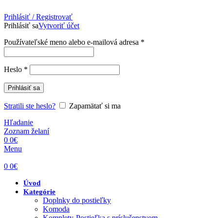
Prihlásiť / Registrovať
Prihlásiť sa
Vytvoriť účet
Povinné
Používateľské meno alebo e-mailová adresa
*
Povinné
Heslo
*
Prihlásiť sa
Stratili ste heslo?
Zapamätať si ma
Hľadanie
Zoznam želaní
0
0
€
Menu
0
0
€
Úvod
Kategórie
Doplnky do postieľky
Komoda
Komplety-Postieľka s príslušenstvom