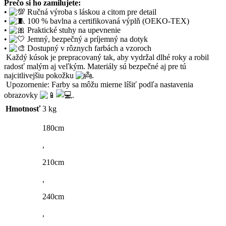
Prečo si ho zamilujete:
•
Ručná výroba s láskou a citom pre detail
•
100 % bavlna a certifikovaná výplň (OEKO-TEX)
•
Praktické stuhy na upevnenie
•
Jemný, bezpečný a príjemný na dotyk
•
Dostupný v rôznych farbách a vzoroch
Každý kúsok je prepracovaný tak, aby vydržal dlhé roky a robil
radosť malým aj veľkým. Materiály sú bezpečné aj pre tú
najcitlivejšiu pokožku
.
Upozornenie: Farby sa môžu mierne líšiť podľa nastavenia
obrazovky
.
Hmotnosť
3 kg
180cm
,
210cm
,
240cm
,