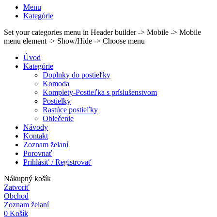
Menu
Kategórie
Set your categories menu in Header builder -> Mobile -> Mobile
menu element -> Show/Hide -> Choose menu
Úvod
Kategórie
Doplnky do postieľky
Komoda
Komplety-Postieľka s príslušenstvom
Postielky
Rastúce postieľky
Oblečenie
Návody
Kontakt
Zoznam želaní
Porovnať
Prihlásiť / Registrovať
Nákupný košík
Zatvoriť
Obchod
Zoznam želaní
0
Košík