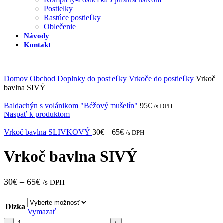
Postielky
Rastúce postieľky
Oblečenie
Návody
Kontakt
Domov
Obchod
Doplnky do postieľky
Vrkoče do postieľky
Vrkoč
bavlna SIVÝ
Baldachýn s volánikom "Béžový mušelín"
95
€
/s DPH
Naspäť k produktom
Vrkoč bavlna SLIVKOVÝ
30
€
–
65
€
/s DPH
Vrkoč bavlna SIVÝ
30
€
–
65
€
/s DPH
Dlzka
Vymazať
množstvo