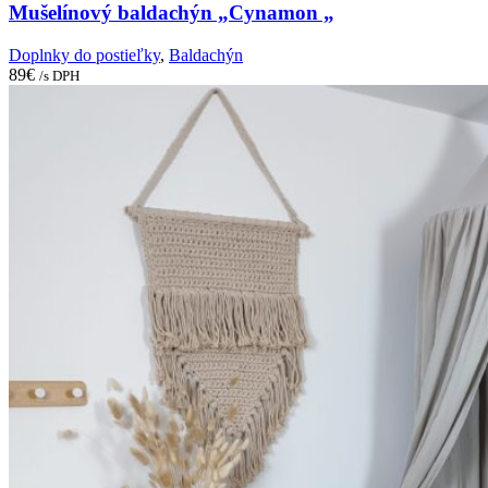
Mušelínový baldachýn „Cynamon „
Doplnky do postieľky
,
Baldachýn
89
€
/s DPH