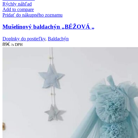
Rýchly náhľad
Add to compare
Pridať do nákupného zoznamu
Mušelínový baldachýn „BÉŽOVÁ „
Doplnky do postieľky
,
Baldachýn
89
€
/s DPH