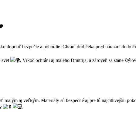
ku dopriať bezpečie a pohodlie. Chrání drobčeka pred nárazmi do boč
ť svet
. Vrkoč ochráni aj malého Dmitrija, a zároveň sa stane štýl
sť malým aj veľkým. Materiály sú bezpečné aj pre tú najcitlivejšiu po
ky
.