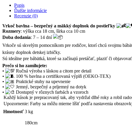
Popis
Ďalšie informácie
Recenzie (0)
Vrkoč bavlna – bezpečný a mäkký doplnok do postieľky
Rozmery
: výška cca 18 cm, šírka cca 10 cm
Doba dodania
: 7 – 14 dní
Vrkoče sú skvelým pomocníkom pre rodičov, ktorí chcú svojmu bábät
krásny doplnok detskej izbičky.
Sú ideálne pre bábätká, ktoré sa začínajú pretáčať, plaziť či objavova
Prečo si ho zamilujete:
•
Ručná výroba s láskou a citom pre detail
•
100 % bavlna a certifikovaná výplň (OEKO-TEX)
•
Praktické stuhy na upevnenie
•
Jemný, bezpečný a príjemný na dotyk
•
Dostupný v rôznych farbách a vzoroch
Každý kúsok je prepracovaný tak, aby vydržal dlhé roky a robil rado
Upozornenie: Farby sa môžu mierne líšiť podľa nastavenia obrazov
Hmotnosť
3 kg
180cm