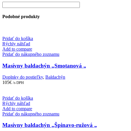
Podobné produkty
Pridať do košíka
Rýchly náhľad
Add to compare
Pridať do nákupného zoznamu
Masívny baldachýn „Smotanová „
Doplnky do postieľky
,
Baldachýn
105
€
/s DPH
Pridať do košíka
Rýchly náhľad
Add to compare
Pridať do nákupného zoznamu
Masívny baldachýn „Špinavo-ružová „