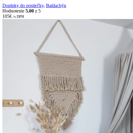
Doplnky do postieľky
,
Baldachýn
Hodnotenie
5.00
z 5
105
€
/s DPH