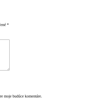
čené
*
pre moje budúce komentáre.