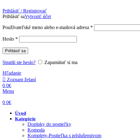
Prihlásiť / Registrovať
Prihlásiť sa
Vytvoriť účet
Povinné
Používateľské meno alebo e-mailová adresa
*
Povinné
Heslo
*
Prihlásiť sa
Stratili ste heslo?
Zapamätať si ma
Hľadanie
Zoznam želaní
0
0
€
Menu
0
0
€
Úvod
Kategórie
Doplnky do postieľky
Komoda
Komplety-Postieľka s príslušenstvom