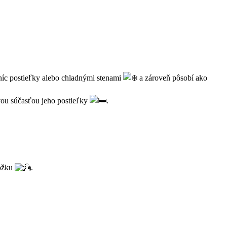
níc postieľky alebo chladnými stenami
a zároveň pôsobí ako
ovou súčasťou jeho postieľky
.
kožku
.