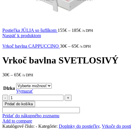
Postieľka JÚLIA so šuflíkom
155
€
–
185
€
/s DPH
Naspäť k produktom
Vrkoč bavlna CAPPUCCINO
30
€
–
65
€
/s DPH
Vrkoč bavlna SVETLOSIVÝ
30
€
–
65
€
/s DPH
Dlzka
Vymazať
množstvo
Vrkoč
Pridať do košíka
bavlna
SVETLOSIVÝ
Pridať do nákupného zoznamu
Add to compare
Katalógové číslo:
-
Kategórie:
Doplnky do postieľky
,
Vrkoče do post