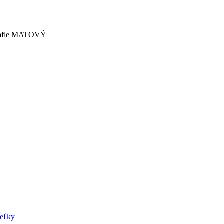
vafle MATOVÝ
ieľky