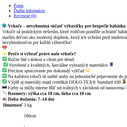
Popis
Ďalšie informácie
Recenzie (0)
Vrkoče – nevyhnutná súčasť výbavičky pre bezpečie bábätka
Vrkoče sú praktickým riešením, ktoré rodičom pomôže ochrániť bábä
starším deťom ako moderný doplnok, ktorý ich ochráni pred studenou
nevyhnutnosťou pre každú výbavičku!
Prečo si vybrať práve naše vrkoče?
Ručne šité s láskou a citom pre detail
Vyrobené z kvalitných, špeciálne vybraných materiálov
Precízne spracovanie pre dokonalý vzhľad
Na každom vrkoči sú našité stuhy na jednoduché pripevnenie do 
Výplň aj materiály majú certifikát OEKO-TEX® Standard 100
Farby sa môžu mierne líšiť od reálnych v závislosti od nastavenia
Rozmery: výška cca 18 cm, šírka cca 10 cm
Doba dodania: 7–14 dní
Hmotnosť
3 kg
180cm
,