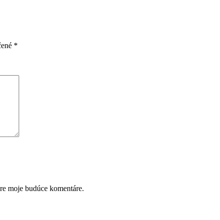
čené
*
pre moje budúce komentáre.