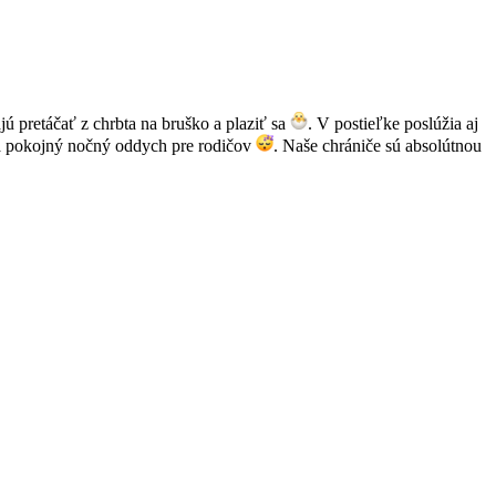
ajú pretáčať z chrbta na bruško a plaziť sa
. V postieľke poslúžia aj
 pokojný nočný oddych pre rodičov
. Naše chrániče sú absolútnou