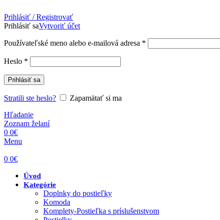
Prihlásiť / Registrovať
Prihlásiť sa
Vytvoriť účet
Povinné
Používateľské meno alebo e-mailová adresa
*
Povinné
Heslo
*
Prihlásiť sa
Stratili ste heslo?
Zapamätať si ma
Hľadanie
Zoznam želaní
0
0
€
Menu
0
0
€
Úvod
Kategórie
Doplnky do postieľky
Komoda
Komplety-Postieľka s príslušenstvom
Postielky