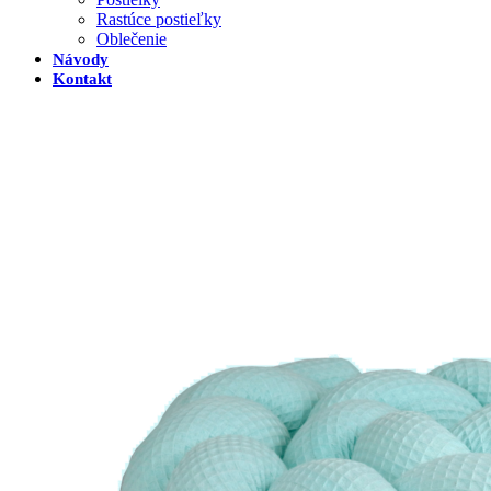
Rastúce postieľky
Oblečenie
Návody
Kontakt