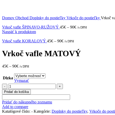
Domov
Obchod
Doplnky do postieľky
Vrkoče do postieľky
Vrkoč 
Vrkoč vafle ŠPINAVO-RUŽOVÝ
45
€
–
90
€
/s DPH
Naspäť k produktom
Vrkoč vafle KORALOVÝ
45
€
–
90
€
/s DPH
Vrkoč vafle MATOVÝ
45
€
–
90
€
/s DPH
Dlzka
Vymazať
množstvo
Vrkoč
Pridať do košíka
vafle
MATOVÝ
Pridať do nákupného zoznamu
Add to compare
Katalógové číslo:
-
Kategórie:
Doplnky do postieľky
,
Vrkoče do post