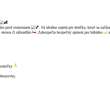
tko pred zraneniami
. Sú ideálne najmä pre detičky, ktoré sa začín
 stenou či zábradlím
. Zabezpečia bezpečný spánok pre bábätko
a
postieľky
 obrazovky.