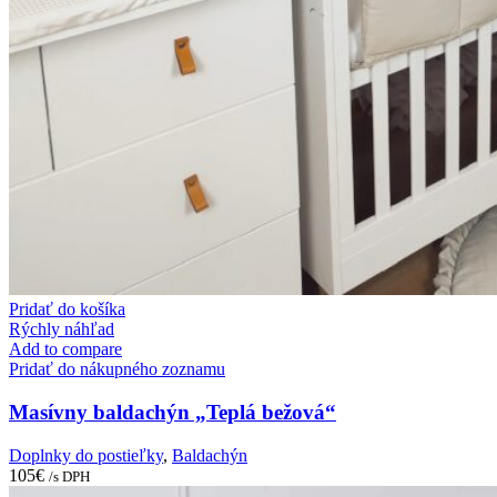
Pridať do košíka
Rýchly náhľad
Add to compare
Pridať do nákupného zoznamu
Masívny baldachýn „Teplá bežová“
Doplnky do postieľky
,
Baldachýn
105
€
/s DPH