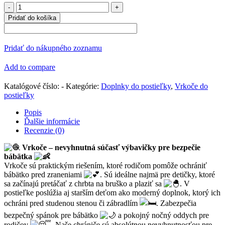
množstvo
Vrkoč
Pridať do košíka
vafle
BABY
BLUE
Pridať do nákupného zoznamu
Add to compare
Katalógové číslo:
-
Kategórie:
Doplnky do postieľky
,
Vrkoče do
postieľky
Popis
Ďalšie informácie
Recenzie (0)
Vrkoče – nevyhnutná súčasť výbavičky pre bezpečie
bábätka
Vrkoče sú praktickým riešením, ktoré rodičom pomôže ochrániť
bábätko pred zraneniami
. Sú ideálne najmä pre detičky, ktoré
sa začínajú pretáčať z chrbta na bruško a plaziť sa
. V
postieľke poslúžia aj starším deťom ako moderný doplnok, ktorý ich
ochráni pred studenou stenou či zábradlím
. Zabezpečia
bezpečný spánok pre bábätko
a pokojný nočný oddych pre
rodičov
. Naše chrániče sú absolútnou nevyhnutnosťou pre