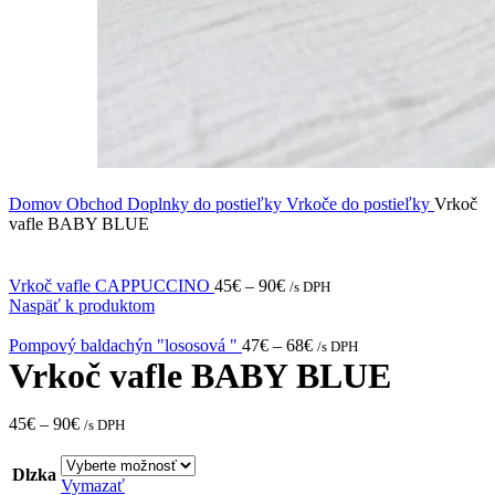
Domov
Obchod
Doplnky do postieľky
Vrkoče do postieľky
Vrkoč
vafle BABY BLUE
Vrkoč vafle CAPPUCCINO
45
€
–
90
€
/s DPH
Naspäť k produktom
Pompový baldachýn "lososová "
47
€
–
68
€
/s DPH
Vrkoč vafle BABY BLUE
45
€
–
90
€
/s DPH
Dlzka
Vymazať