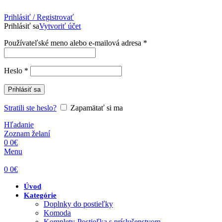
Prihlásiť / Registrovať
Prihlásiť sa
Vytvoriť účet
Povinné
Používateľské meno alebo e-mailová adresa
*
Povinné
Heslo
*
Prihlásiť sa
Stratili ste heslo?
Zapamätať si ma
Hľadanie
Zoznam želaní
0
0
€
Menu
0
0
€
Úvod
Kategórie
Doplnky do postieľky
Komoda
Komplety-Postieľka s príslušenstvom