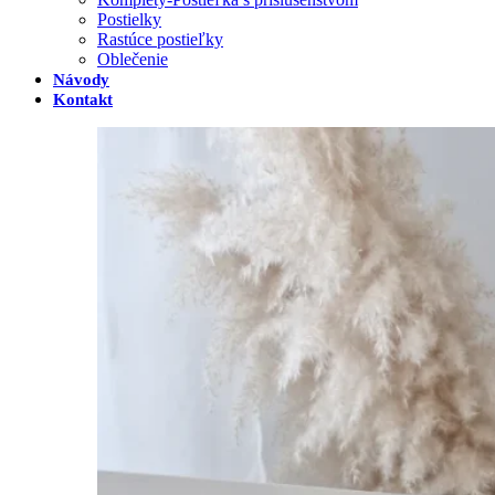
Postielky
Rastúce postieľky
Oblečenie
Návody
Kontakt