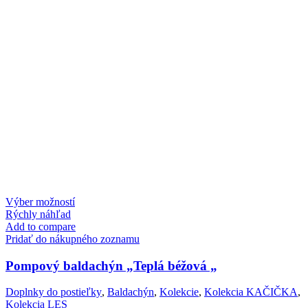
This
Výber možností
product
Rýchly náhľad
has
Add to compare
multiple
Pridať do nákupného zoznamu
variants.
The
Pompový baldachýn „Teplá béžová „
options
may
Doplnky do postieľky
,
Baldachýn
,
Kolekcie
,
Kolekcia KAČIČKA
,
be
Kolekcia LES