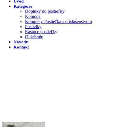
Úvod
Kategórie
Doplnky do postieľky
Komoda
Komplety-Postieľka s príslušenstvom
Postielky
Rastúce postieľky
Oblečenie
Návody
Kontakt