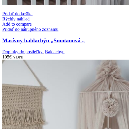
Pridať do košíka
Rýchly náhľad
Add to compare
Pridať do nákupného zoznamu
Masívny baldachýn „Smotanová „
Doplnky do postieľky
,
Baldachýn
105
€
/s DPH