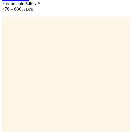
chosen
Hodnotenie
5.00
z 5
on
47
€
–
68
€
/s DPH
the
product
page