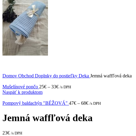
Domov
Obchod
Doplnky do postieľky
Deka
Jemná waffľová deka
Mušelínové pončo
25
€
–
33
€
/s DPH
Naspäť k produktom
Pompový baldachýn "BÉŽOVÁ"
47
€
–
68
€
/s DPH
Jemná waffľová deka
23
€
/s DPH