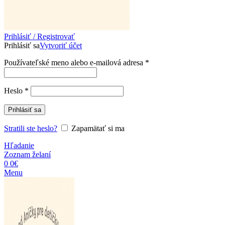
Prihlásiť / Registrovať
Prihlásiť sa
Vytvoriť účet
Povinné
Používateľské meno alebo e-mailová adresa
*
Povinné
Heslo
*
Prihlásiť sa
Stratili ste heslo?
Zapamätať si ma
Hľadanie
Zoznam želaní
0
0
€
Menu