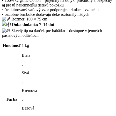
• 100% Organic Cotton – príjemný na dotyk, priedušný a bezpečný
aj pre tú najjemnejšiu detskú pokožku
• štruktúrovaný vaflový vzor podporuje cirkuláciu vzduchu
• ozdobné brmbolce dodávajú deke roztomilý nádych
Rozmer: 100 × 75 cm
Doba dodania: 7–14 dní
Skvelý tip na darček pre bábätko – dostupné v jemných
pastelových odtieňoch.
Hmotnosť
1 kg
Biela
,
Sivá
,
Krémová
Farba
,
Béžová