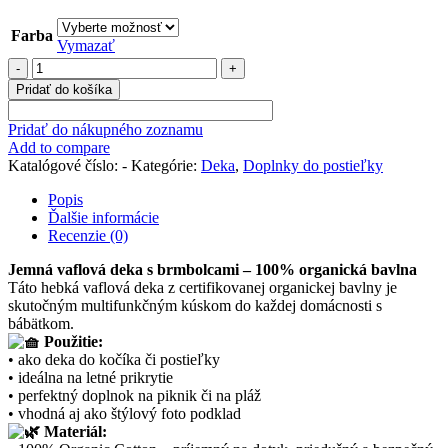
Farba
Vymazať
množstvo
Jemná
Pridať do košíka
waffľová
deka
Pridať do nákupného zoznamu
Add to compare
Katalógové číslo:
-
Kategórie:
Deka
,
Doplnky do postieľky
Popis
Ďalšie informácie
Recenzie (0)
Jemná vaflová deka s brmbolcami – 100% organická bavlna
Táto hebká vaflová deka z certifikovanej organickej bavlny je
skutočným multifunkčným kúskom do každej domácnosti s
bábätkom.
Použitie:
• ako deka do kočíka či postieľky
• ideálna na letné prikrytie
• perfektný doplnok na piknik či na pláž
• vhodná aj ako štýlový foto podklad
Materiál: