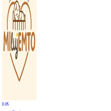
0
0
€