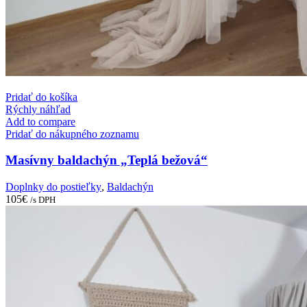
Pridať do košíka
Rýchly náhľad
Add to compare
Pridať do nákupného zoznamu
Masívny baldachýn „Teplá bežová“
Doplnky do postieľky
,
Baldachýn
105
€
/s DPH