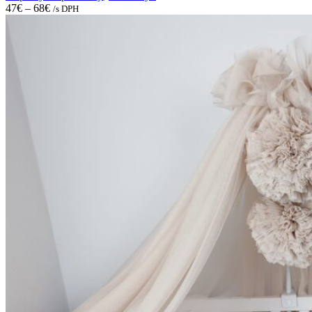
be
47
€
–
68
€
/s DPH
chosen
on
the
product
page