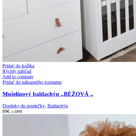
Pridať do košíka
Rýchly náhľad
Add to compare
Pridať do nákupného zoznamu
Mušelínový baldachýn „BÉŽOVÁ „
Doplnky do postieľky
,
Baldachýn
89
€
/s DPH