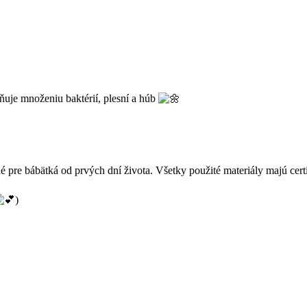
aňuje množeniu baktérií, plesní a húb
odné pre bábätká od prvých dní života. Všetky použité materiály m
)