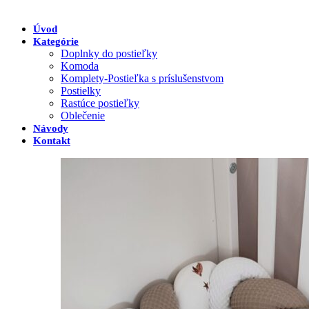
Úvod
Kategórie
Doplnky do postieľky
Komoda
Komplety-Postieľka s príslušenstvom
Postielky
Rastúce postieľky
Oblečenie
Návody
Kontakt