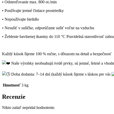
• Odstreďovanie max. 800 ot./min
• Používajte jemné čistiace prostriedky
• Nepoužívajte bielidlo
• Nesušiť v sušičke, odporúčame sušiť voľne na vzduchu
• Žehlenie bavlnenej tkaniny do 110 °C Pravidelná starostlivosť zabr
Každý kúsok šijeme 100 % ručne, s dôrazom na detail a bezpečnosť
Naše výrobky neobsahujú tvrdé prvky, sú jemné, šetrné a vh
Doba dodania: 7–14 dní (každý kúsok šijeme s láskou pre vás
Hmotnosť
3 kg
Recenzie
Nikto zatiaľ nepridal hodnotenie.