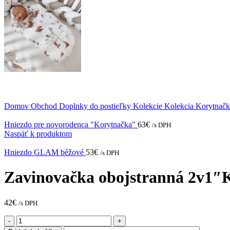
Domov
Obchod
Doplnky do postieľky
Kolekcie
Kolekcia Korytnač
Hniezdo pre novorodenca "Korytnačka"
63
€
/s DPH
Naspäť k produktom
Hniezdo GLAM béžové
53
€
/s DPH
Zavinovačka obojstranná 2v1″
42
€
/s DPH
množstvo
Zavinovačka