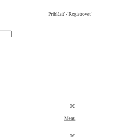
Prihlásiť / Registrovať
0
€
Menu
0
€