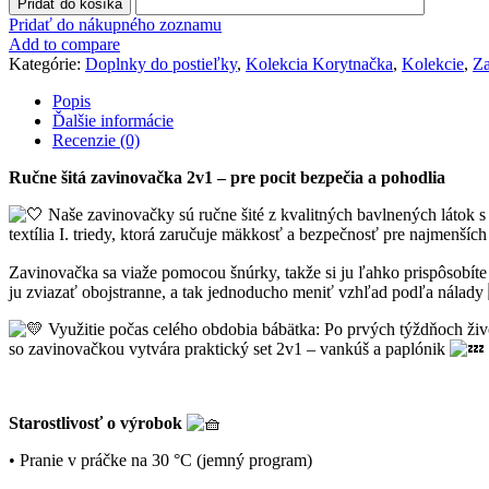
Pridať do košíka
obojstranná
Pridať do nákupného zoznamu
2v1"Korytnačka"
Add to compare
Kategórie:
Doplnky do postieľky
,
Kolekcia Korytnačka
,
Kolekcie
,
Z
Popis
Ďalšie informácie
Recenzie (0)
Ručne šitá zavinovačka 2v1 – pre pocit bezpečia a pohodlia
Naše zavinovačky sú ručne šité z kvalitných bavlnených látok s
textília I. triedy, ktorá zaručuje mäkkosť a bezpečnosť pre najmenšíc
Zavinovačka sa viaže pomocou šnúrky, takže si ju ľahko prispôsobíte
ju zviazať obojstranne, a tak jednoducho meniť vzhľad podľa nálady
Využitie počas celého obdobia bábätka: Po prvých týždňoch živo
so zavinovačkou vytvára praktický set 2v1 – vankúš a paplónik
Starostlivosť o výrobok
• Pranie v práčke na 30 °C (jemný program)