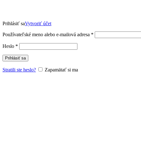
Prihlásiť sa
Vytvoriť účet
Povinné
Používateľské meno alebo e-mailová adresa
*
Povinné
Heslo
*
Prihlásiť sa
Stratili ste heslo?
Zapamätať si ma