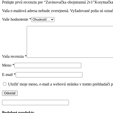
Pridajte prvú recenziu pre “Zavinovačka obojstranná 2v1″Korytnačk
Vaša e-mailová adresa nebude zverejnená.
Vyžadované polia sú ozna
Vaše hodnotenie
*
Vaša recenzia
*
Meno
*
E-mail
*
Uložiť moje meno, e-mail a webovú stránku v tomto prehliadači 
Podobné produkty