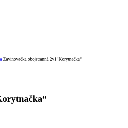
ka
Zavinovačka obojstranná 2v1″Korytnačka“
Korytnačka“