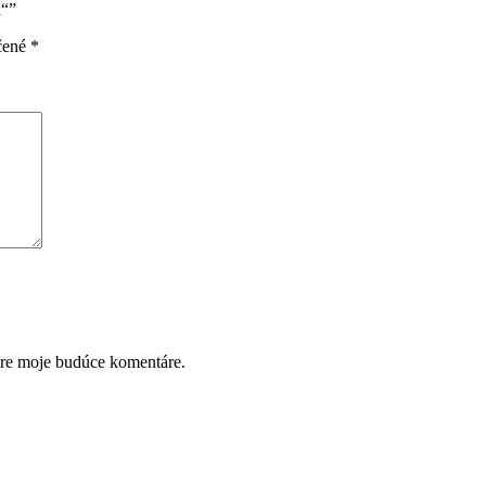
a“”
čené
*
pre moje budúce komentáre.