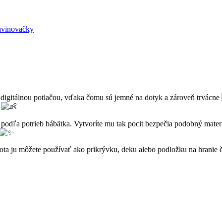
avinovačky
 digitálnou potlačou, vďaka čomu sú jemné na dotyk a zároveň trvácne
h
 podľa potrieb bábätka. Vytvoríte mu tak pocit bezpečia podobný matern
ta ju môžete používať ako prikrývku, deku alebo podložku na hranie či