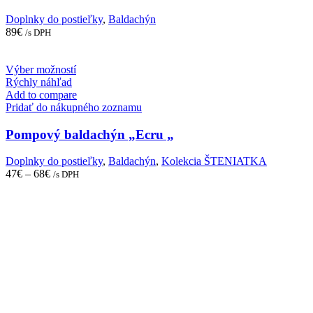
Doplnky do postieľky
,
Baldachýn
89
€
/s DPH
This
Výber možností
product
Rýchly náhľad
has
Add to compare
multiple
Pridať do nákupného zoznamu
variants.
The
Pompový baldachýn „Ecru „
options
may
Doplnky do postieľky
,
Baldachýn
,
Kolekcia ŠTENIATKA
be
47
€
–
68
€
/s DPH
chosen
on
the
product
page