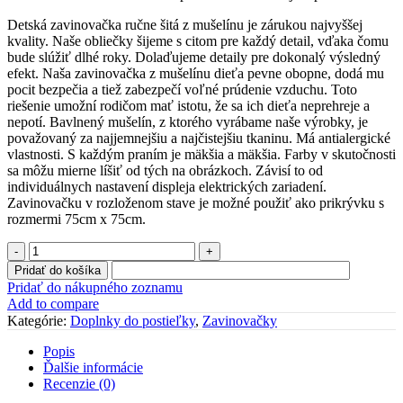
Detská zavinovačka ručne šitá z mušelínu je zárukou najvyššej
kvality. Naše obliečky šijeme s citom pre každý detail, vďaka čomu
bude slúžiť dlhé roky. Dolaďujeme detaily pre dokonalý výsledný
efekt. Naša zavinovačka z mušelínu dieťa pevne obopne, dodá mu
pocit bezpečia a tiež zabezpečí voľné prúdenie vzduchu. Toto
riešenie umožní rodičom mať istotu, že sa ich dieťa neprehreje a
nepotí. Bavlnený mušelín, z ktorého vyrábame naše výrobky, je
považovaný za najjemnejšiu a najčistejšiu tkaninu. Má antialergické
vlastnosti. S každým praním je mäkšia a mäkšia. Farby v skutočnosti
sa môžu mierne líšiť od tých na obrázkoch. Závisí to od
individuálnych nastavení displeja elektrických zariadení.
Zavinovačku v rozloženom stave je možné použiť ako prikrývku s
rozmermi 75cm x 75cm.
množstvo
Zavinovačka
Pridať do košíka
z
Pridať do nákupného zoznamu
mušelínu
Add to compare
džínsová
Kategórie:
Doplnky do postieľky
,
Zavinovačky
Popis
Ďalšie informácie
Recenzie (0)