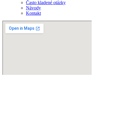
Často kladené otázky
Návody
Kontakt
© 2025
Postieľkypredeti.sk
– Všetky práva vyhradené
Ochrana osobných údajov