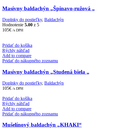
Masívny baldachýn „Špinavo-ružová „
Doplnky do postieľky
,
Baldachýn
Hodnotenie
5.00
z 5
105
€
/s DPH
Pridať do košíka
Rýchly náhľad
Add to compare
Pridať do nákupného zoznamu
Masívny baldachýn „Studená biela „
Doplnky do postieľky
,
Baldachýn
105
€
/s DPH
Pridať do košíka
Rýchly náhľad
Add to compare
Pridať do nákupného zoznamu
Mušelínový baldachýn „KHAKI“