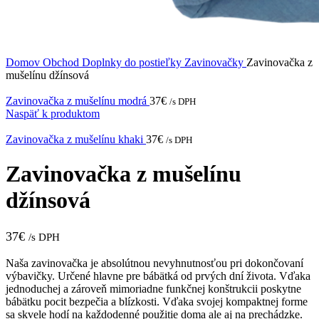
Domov
Obchod
Doplnky do postieľky
Zavinovačky
Zavinovačka z
mušelínu džínsová
Zavinovačka z mušelínu modrá
37
€
/s DPH
Naspäť k produktom
Zavinovačka z mušelínu khaki
37
€
/s DPH
Zavinovačka z mušelínu
džínsová
37
€
/s DPH
Naša zavinovačka je absolútnou nevyhnutnosťou pri dokončovaní
výbavičky. Určené hlavne pre bábätká od prvých dní života. Vďaka
jednoduchej a zároveň mimoriadne funkčnej konštrukcii poskytne
bábätku pocit bezpečia a blízkosti. Vďaka svojej kompaktnej forme
sa skvele hodí na každodenné použitie doma ale aj na prechádzke.