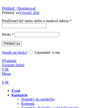
Prihlásiť / Registrovať
Prihlásiť sa
Vytvoriť účet
Povinné
Používateľské meno alebo e-mailová adresa
*
Povinné
Heslo
*
Prihlásiť sa
Stratili ste heslo?
Zapamätať si ma
Hľadanie
Zoznam želaní
0
0
€
Menu
0
0
€
Úvod
Kategórie
Doplnky do postieľky
Komoda
Komplety-Postieľka s príslušenstvom