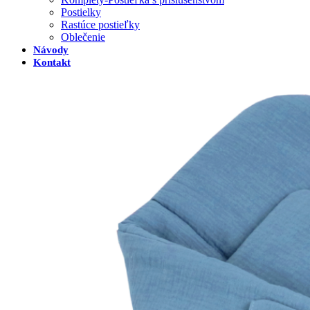
Postielky
Rastúce postieľky
Oblečenie
Návody
Kontakt