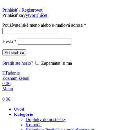
Prihlásiť / Registrovať
Prihlásiť sa
Vytvoriť účet
Povinné
Používateľské meno alebo e-mailová adresa
*
Povinné
Heslo
*
Prihlásiť sa
Stratili ste heslo?
Zapamätať si ma
Hľadanie
Zoznam želaní
0
0
€
Menu
0
0
€
Úvod
Kategórie
Doplnky do postieľky
Komoda
Komplety-Postieľka s príslušenstvom