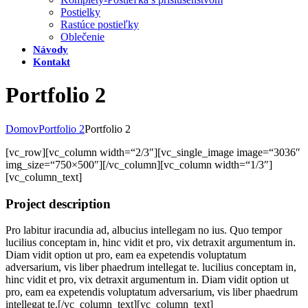
Postielky
Rastúce postieľky
Oblečenie
Návody
Kontakt
Portfolio 2
Domov
Portfolio 2
Portfolio 2
[vc_row][vc_column width=“2/3″][vc_single_image image=“3036″
img_size=“750×500″][/vc_column][vc_column width=“1/3″]
[vc_column_text]
Project description
Pro labitur iracundia ad, albucius intellegam no ius. Quo tempor
lucilius conceptam in, hinc vidit et pro, vix detraxit argumentum in.
Diam vidit option ut pro, eam ea expetendis voluptatum
adversarium, vis liber phaedrum intellegat te. lucilius conceptam in,
hinc vidit et pro, vix detraxit argumentum in. Diam vidit option ut
pro, eam ea expetendis voluptatum adversarium, vis liber phaedrum
intellegat te.[/vc_column_text][vc_column_text]