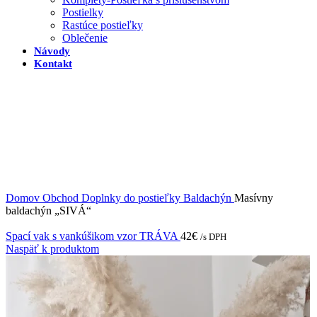
Postielky
Rastúce postieľky
Oblečenie
Návody
Kontakt
Domov
Obchod
Doplnky do postieľky
Baldachýn
Masívny
baldachýn „SIVÁ“
Spací vak s vankúšikom vzor TRÁVA
42
€
/s DPH
Naspäť k produktom