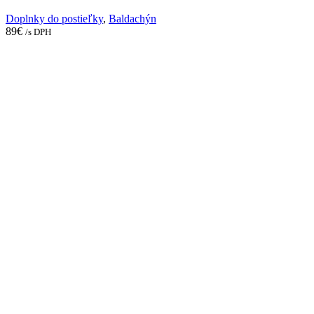
Doplnky do postieľky
,
Baldachýn
89
€
/s DPH