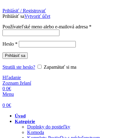
Prihlásiť / Registrovať
Prihlásiť sa
Vytvoriť účet
Povinné
Používateľské meno alebo e-mailová adresa
*
Povinné
Heslo
*
Prihlásiť sa
Stratili ste heslo?
Zapamätať si ma
Hľadanie
Zoznam želaní
0
0
€
Menu
0
0
€
Úvod
Kategórie
Doplnky do postieľky
Komoda
Komplety-Postieľka s príslušenstvom