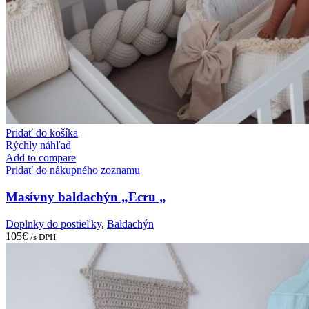
Pridať do košíka
Rýchly náhľad
Add to compare
Pridať do nákupného zoznamu
Masívny baldachýn „Ecru „
Doplnky do postieľky
,
Baldachýn
105
€
/s DPH