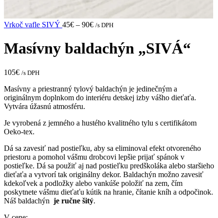
Vrkoč vafle SIVÝ
45
€
–
90
€
/s DPH
Masívny baldachýn „SIVÁ“
105
€
/s DPH
Masívny a priestranný tylový baldachýn je jedinečným a
originálnym doplnkom do interiéru detskej izby vášho dieťaťa.
Vytvára úžasnú atmosféru.
Je vyrobená z jemného a hustého kvalitného tylu s certifikátom
Oeko-tex.
Dá sa zavesiť nad postieľku, aby sa eliminoval efekt otvoreného
priestoru a pomohol vášmu drobcovi lepšie prijať spánok v
postieľke. Dá sa použiť aj nad postieľku predškoláka alebo staršieho
dieťaťa a vytvorí tak originálny dekor. Baldachýn možno zavesiť
kdekoľvek a podložky alebo vankúše položiť na zem, čím
poskytnete vášmu dieťaťu kútik na hranie, čítanie kníh a odpočinok.
Náš baldachýn
je ručne šitý
.
V cene: