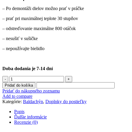
– Po demontáži dielov možno prať v práčke
– prať pri maximálnej teplote 30 stupňov
– odstreďovanie maximálne 800 otáčok
– nesušiť v sušičke
– nepoužívajte bielidlo
Doba dodania je 7-14 dní
množstvo
Masívny
Pridať do košíka
baldachýn
Pridať do nákupného zoznamu
"SIVÁ"
Add to compare
Kategórie:
Baldachýn
,
Doplnky do postieľky
Popis
Ďalšie informácie
Recenzie (0)