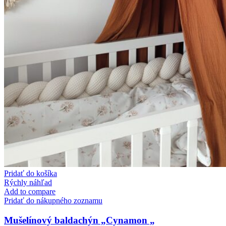
Pridať do košíka
Rýchly náhľad
Add to compare
Pridať do nákupného zoznamu
Mušelínový baldachýn „Cynamon „