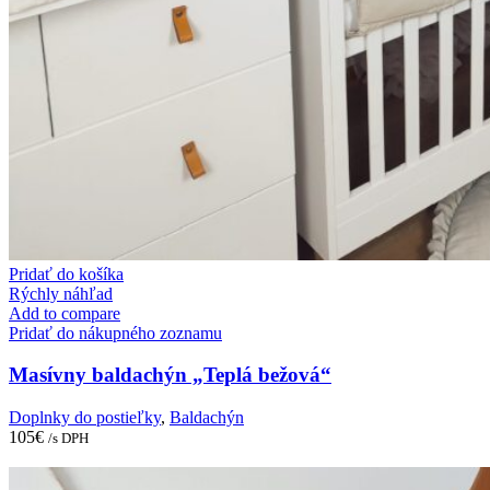
Pridať do košíka
Rýchly náhľad
Add to compare
Pridať do nákupného zoznamu
Masívny baldachýn „Teplá bežová“
Doplnky do postieľky
,
Baldachýn
105
€
/s DPH