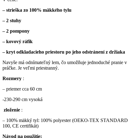
– strieška zo 100% mäkkého tylu
– 2 stuhy
– 2 pompony
– kovový ráfik
– kryt odkladacieho priestoru po jeho odstránení z držiaka
Navyše má odnímateľný lem, čo umožňuje jednoduché pranie v
práčke. Je veľmi priestranný.
Rozmery
:
– priemer cca 60 cm
-230-290 cm vysoká
zloženie
:
– 100% mäkký tyl: 100% polyester (OEKO-TEX STANDARD
100, CE certifikát)
Návod na použitie: