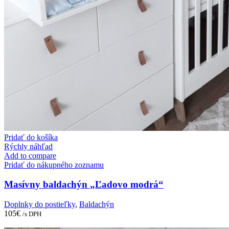
Pridať do košíka
Rýchly náhľad
Add to compare
Pridať do nákupného zoznamu
Masívny baldachýn „Ľadovo modrá“
Doplnky do postieľky
,
Baldachýn
105
€
/s DPH