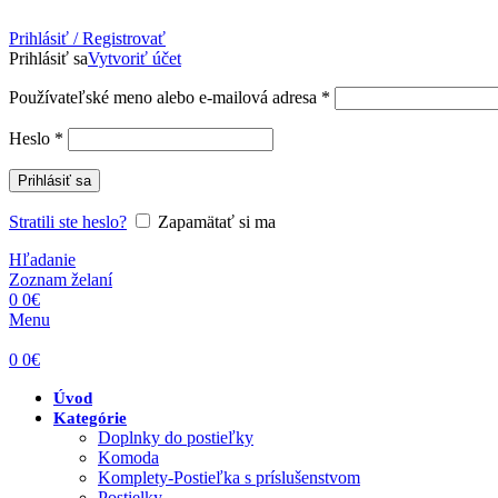
Prihlásiť / Registrovať
Prihlásiť sa
Vytvoriť účet
Povinné
Používateľské meno alebo e-mailová adresa
*
Povinné
Heslo
*
Prihlásiť sa
Stratili ste heslo?
Zapamätať si ma
Hľadanie
Zoznam želaní
0
0
€
Menu
0
0
€
Úvod
Kategórie
Doplnky do postieľky
Komoda
Komplety-Postieľka s príslušenstvom
Postielky