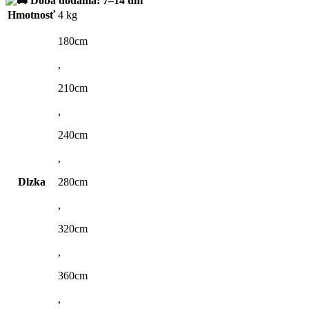
Doba dodania: 7–14 dní
Hmotnosť
4 kg
180cm
,
210cm
,
240cm
,
Dlzka
280cm
,
320cm
,
360cm
,