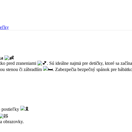
ieľky
tka
tko pred zraneniami
. Sú ideálne najmä pre detičky, ktoré sa začín
nou stenou či zábradlím
. Zabezpečia bezpečný spánok pre bábätk
o postieľky
ia obrazovky.