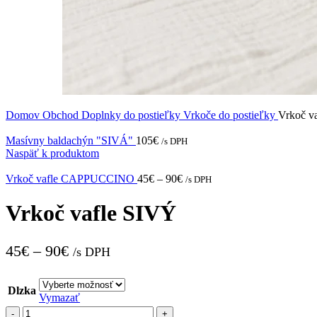
Domov
Obchod
Doplnky do postieľky
Vrkoče do postieľky
Vrkoč v
Masívny baldachýn "SIVÁ"
105
€
/s DPH
Naspäť k produktom
Vrkoč vafle CAPPUCCINO
45
€
–
90
€
/s DPH
Vrkoč vafle SIVÝ
45
€
–
90
€
/s DPH
Dlzka
Vymazať
množstvo