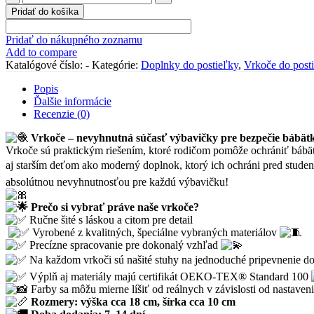
Vrkoč
Pridať do košíka
vafle
SIVÝ
Pridať do nákupného zoznamu
Add to compare
Katalógové číslo:
-
Kategórie:
Doplnky do postieľky
,
Vrkoče do post
Popis
Ďalšie informácie
Recenzie (0)
Vrkoče – nevyhnutná súčasť výbavičky pre bezpečie bábä
Vrkoče sú praktickým riešením, ktoré rodičom pomôže ochrániť bábä
aj starším deťom ako moderný doplnok, ktorý ich ochráni pred stude
absolútnou nevyhnutnosťou pre každú výbavičku!
Prečo si vybrať práve naše vrkoče?
Ručne šité s láskou a citom pre detail
Vyrobené z kvalitných, špeciálne vybraných materiálov
Precízne spracovanie pre dokonalý vzhľad
Na každom vrkoči sú našité stuhy na jednoduché pripevnenie d
Výplň aj materiály majú certifikát OEKO-TEX® Standard 100
Farby sa môžu mierne líšiť od reálnych v závislosti od nastaven
Rozmery: výška cca 18 cm, šírka cca 10 cm