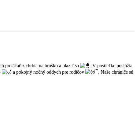
ajú pretáčať z chrbta na bruško a plaziť sa
. V postieľke poslúžia
o
a pokojný nočný oddych pre rodičov
. Naše chrániče sú