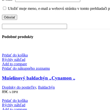
Uložiť moje meno, e-mail a webovú stránku v tomto prehliadači 
Podobné produkty
Pridať do košíka
Rýchly náhľad
Add to compare
Pridať do nákupného zoznamu
Mušelínový baldachýn „Cynamon „
Doplnky do postieľky
,
Baldachýn
89
€
/s DPH
Pridať do košíka
Rýchly náhľad
Add to compare