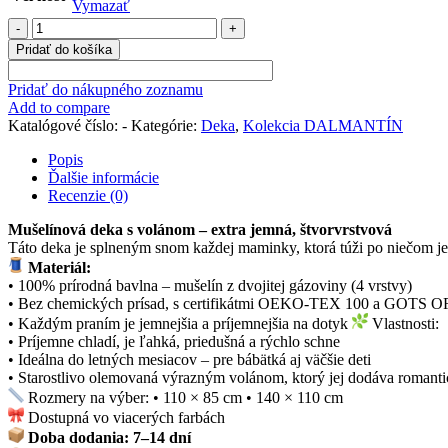
Vymazať
množstvo
Mušelínová
Pridať do košíka
deka
s
Pridať do nákupného zoznamu
volánikmi
Add to compare
"DALMANTÍN"
Katalógové číslo:
-
Kategórie:
Deka
,
Kolekcia DALMANTÍN
Popis
Ďalšie informácie
Recenzie (0)
Mušelínová deka s volánom – extra jemná, štvorvrstvová
Táto deka je splneným snom každej maminky, ktorá túži po niečom j
Materiál:
• 100% prírodná bavlna – mušelín z dvojitej gázoviny (4 vrstvy)
• Bez chemických prísad, s certifikátmi OEKO-TEX 100 a GOTS
• Každým praním je jemnejšia a príjemnejšia na dotyk
Vlastnosti:
• Príjemne chladí, je ľahká, priedušná a rýchlo schne
• Ideálna do letných mesiacov – pre bábätká aj väčšie deti
• Starostlivo olemovaná výrazným volánom, ktorý jej dodáva romant
Rozmery na výber: • 110 × 85 cm • 140 × 110 cm
Dostupná vo viacerých farbách
Doba dodania: 7–14 dní