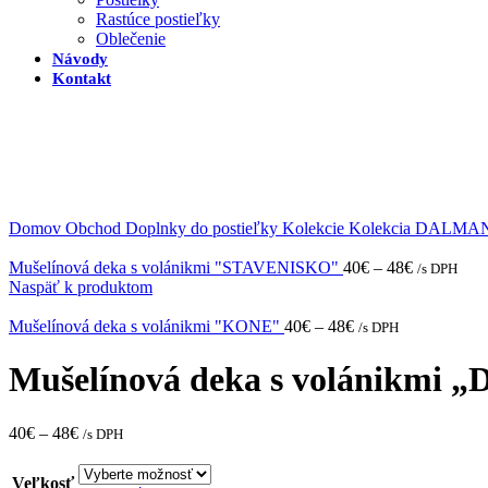
Rastúce postieľky
Oblečenie
Návody
Kontakt
Domov
Obchod
Doplnky do postieľky
Kolekcie
Kolekcia DALMA
Mušelínová deka s volánikmi "STAVENISKO"
40
€
–
48
€
/s DPH
Naspäť k produktom
Mušelínová deka s volánikmi "KONE"
40
€
–
48
€
/s DPH
Mušelínová deka s volánikm
40
€
–
48
€
/s DPH
Veľkosť