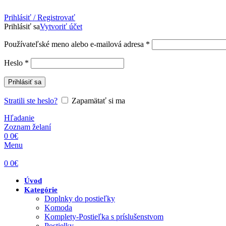
Prihlásiť / Registrovať
Prihlásiť sa
Vytvoriť účet
Povinné
Používateľské meno alebo e-mailová adresa
*
Povinné
Heslo
*
Prihlásiť sa
Stratili ste heslo?
Zapamätať si ma
Hľadanie
Zoznam želaní
0
0
€
Menu
0
0
€
Úvod
Kategórie
Doplnky do postieľky
Komoda
Komplety-Postieľka s príslušenstvom
Postielky