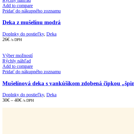
Rýchly náhľad
Add to compare
Pridať do nákupného zoznamu
Deka z mušelínu modrá
Doplnky do postieľky
,
Deka
26
€
/s DPH
This
Výber možností
product
Rýchly náhľad
has
Add to compare
multiple
Pridať do nákupného zoznamu
variants.
The
Mušelínová deka s vankúšikom zdobená čipkou „špi
options
may
Doplnky do postieľky
,
Deka
be
30
€
–
40
€
/s DPH
chosen
on
the
product
page