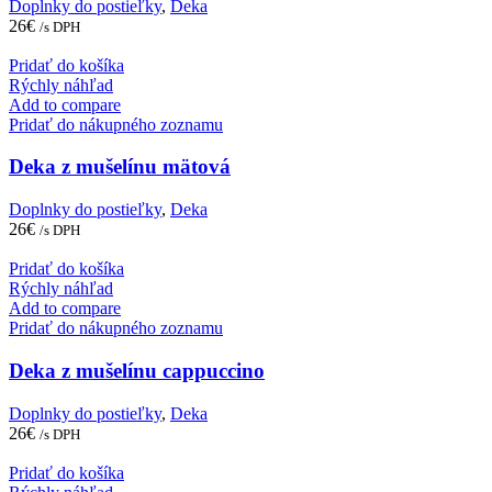
Doplnky do postieľky
,
Deka
26
€
/s DPH
Pridať do košíka
Rýchly náhľad
Add to compare
Pridať do nákupného zoznamu
Deka z mušelínu mätová
Doplnky do postieľky
,
Deka
26
€
/s DPH
Pridať do košíka
Rýchly náhľad
Add to compare
Pridať do nákupného zoznamu
Deka z mušelínu cappuccino
Doplnky do postieľky
,
Deka
26
€
/s DPH
Pridať do košíka