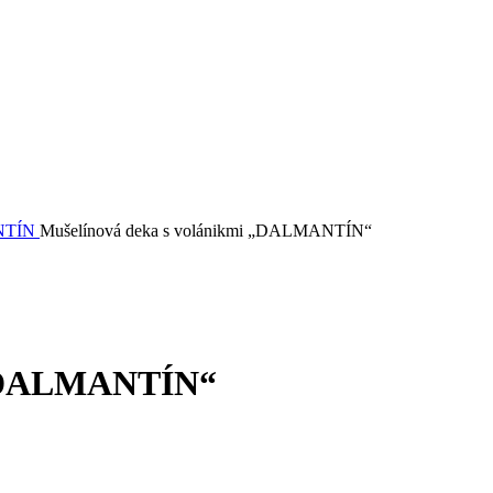
NTÍN
Mušelínová deka s volánikmi „DALMANTÍN“
i „DALMANTÍN“