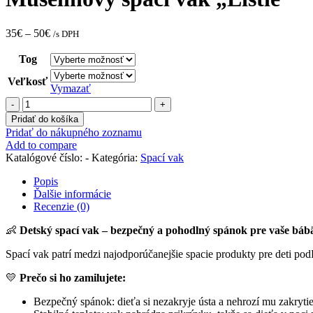
35
€
–
50
€
/s DPH
Tog
Veľkosť
Vymazať
množstvo
Mušelínový
Pridať do košíka
spací
Pridať do nákupného zoznamu
vak
Add to compare
"Lístie"
Katalógové číslo:
-
Kategória:
Spací vak
Popis
Ďalšie informácie
Recenzie (0)
👶
Detský spací vak – bezpečný a pohodlný spánok pre vaše báb
Spací vak patrí medzi najodporúčanejšie spacie produkty pre deti podľ
💛
Prečo si ho zamilujete:
Bezpečný spánok: dieťa si nezakryje ústa a nehrozí mu zakrytie