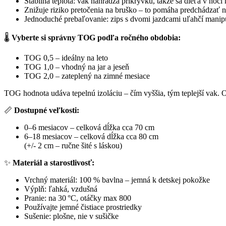
Stabilná teplota: vak nahrádza prikrývku, takže sa dieťa v noci
Znižuje riziko pretočenia na bruško – to pomáha predchádzať
Jednoduché prebaľovanie: zips s dvomi jazdcami uľahčí manipu
🌡️
Vyberte si správny TOG podľa ročného obdobia:
TOG 0,5 – ideálny na leto
TOG 1,0 – vhodný na jar a jeseň
TOG 2,0 – zateplený na zimné mesiace
TOG hodnota udáva tepelnú izoláciu – čím vyššia, tým teplejší vak. O
📏
Dostupné veľkosti:
0–6 mesiacov – celková dĺžka cca 70 cm
6–18 mesiacov – celková dĺžka cca 80 cm
(+/- 2 cm – ručne šité s láskou)
✨
Materiál a starostlivosť:
Vrchný materiál: 100 % bavlna – jemná k detskej pokožke
Výplň: ľahká, vzdušná
Pranie: na 30 °C, otáčky max 800
Používajte jemné čistiace prostriedky
Sušenie: plošne, nie v sušičke