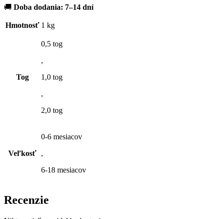
🚚
Doba dodania: 7–14 dní
Hmotnosť
1 kg
0,5 tog
,
Tog
1,0 tog
,
2,0 tog
0-6 mesiacov
Veľkosť
,
6-18 mesiacov
Recenzie