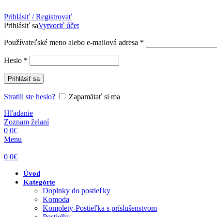
Prihlásiť / Registrovať
Prihlásiť sa
Vytvoriť účet
Povinné
Používateľské meno alebo e-mailová adresa
*
Povinné
Heslo
*
Prihlásiť sa
Stratili ste heslo?
Zapamätať si ma
Hľadanie
Zoznam želaní
0
0
€
Menu
0
0
€
Úvod
Kategórie
Doplnky do postieľky
Komoda
Komplety-Postieľka s príslušenstvom
Postielky