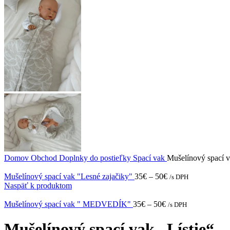
Domov
Obchod
Doplnky do postieľky
Spací vak
Mušelínový spací v
Mušelínový spací vak "Lesné zajačiky"
35
€
–
50
€
/s DPH
Naspäť k produktom
Mušelínový spací vak " MEDVEDÍK"
35
€
–
50
€
/s DPH
Mušelínový spací vak „Lístie“