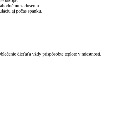
 neodkope.
 náhodnému zaduseniu.
láciu aj počas spánku.
blečenie dieťaťa vždy prispôsobte teplote v miestnosti.