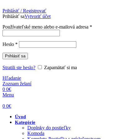
Prihlásiť / Registrovať
Prihlásiť sa
Vytvoriť účet
Povinné
Používateľské meno alebo e-mailová adresa
*
Povinné
Heslo
*
Prihlásiť sa
Stratili ste heslo?
Zapamätať si ma
Hľadanie
Zoznam želaní
0
0
€
Menu
0
0
€
Úvod
Kategórie
Doplnky do postieľky
Komoda
Komplety-Postieľka s príslušenstvom