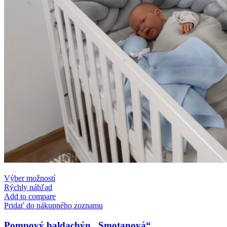
This
Výber možností
product
Rýchly náhľad
has
Add to compare
multiple
Pridať do nákupného zoznamu
variants.
The
Pompový baldachýn „Smotanová“