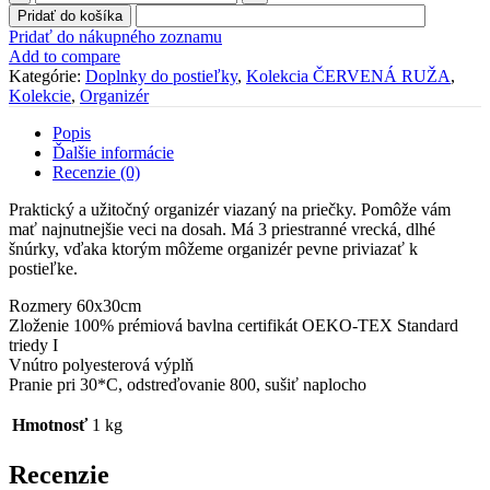
Organizér
Pridať do košíka
"
Pridať do nákupného zoznamu
ČERVENÁ
Add to compare
RUŽA"
Kategórie:
Doplnky do postieľky
,
Kolekcia ČERVENÁ RUŽA
,
Kolekcie
,
Organizér
Popis
Ďalšie informácie
Recenzie (0)
Praktický a užitočný organizér viazaný na priečky. Pomôže vám
mať najnutnejšie veci na dosah. Má 3 priestranné vrecká, dlhé
šnúrky, vďaka ktorým môžeme organizér pevne priviazať k
postieľke.
Rozmery 60x30cm
Zloženie 100% prémiová bavlna certifikát OEKO-TEX Standard
triedy I
Vnútro polyesterová výplň
Pranie pri 30*C, odstreďovanie 800, sušiť naplocho
Hmotnosť
1 kg
Recenzie