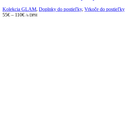
options
may
Kolekcia GLAM
,
Doplnky do postieľky
,
Vrkoče do postieľky
be
55
€
–
110
€
/s DPH
chosen
on
the
product
page