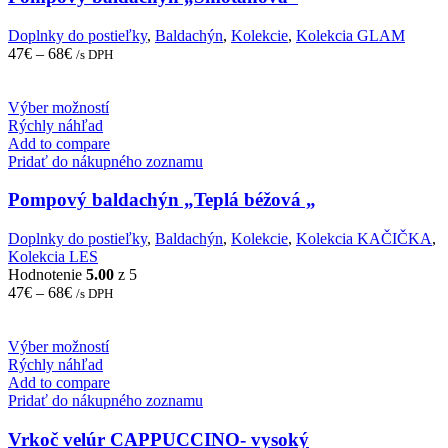
options
may
Doplnky do postieľky
,
Baldachýn
,
Kolekcie
,
Kolekcia GLAM
be
47
€
–
68
€
/s DPH
chosen
on
the
This
Výber možností
product
product
Rýchly náhľad
page
has
Add to compare
multiple
Pridať do nákupného zoznamu
variants.
The
Pompový baldachýn „Teplá béžová „
options
may
Doplnky do postieľky
,
Baldachýn
,
Kolekcie
,
Kolekcia KAČIČKA
,
be
Kolekcia LES
chosen
Hodnotenie
5.00
z 5
on
47
€
–
68
€
/s DPH
the
product
page
This
Výber možností
product
Rýchly náhľad
has
Add to compare
multiple
Pridať do nákupného zoznamu
variants.
The
Vrkoč velúr CAPPUCCINO- vysoký