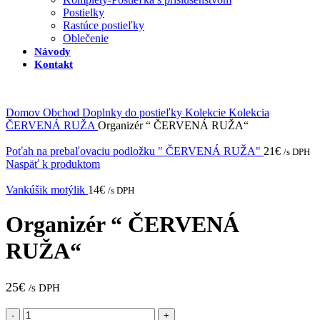
Postielky
Rastúce postieľky
Oblečenie
Návody
Kontakt
Domov
Obchod
Doplnky do postieľky
Kolekcie
Kolekcia
ČERVENÁ RUŽA
Organizér “ ČERVENÁ RUŽA“
Poťah na prebaľovaciu podložku " ČERVENÁ RUŽA"
21
€
/s DPH
Naspäť k produktom
Vankúšik motýlik
14
€
/s DPH
Organizér “ ČERVENÁ
RUŽA“
25
€
/s DPH
množstvo