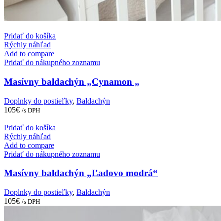
Pridať do košíka
Rýchly náhľad
Add to compare
Pridať do nákupného zoznamu
Masívny baldachýn „Cynamon „
Doplnky do postieľky
,
Baldachýn
105
€
/s DPH
Pridať do košíka
Rýchly náhľad
Add to compare
Pridať do nákupného zoznamu
Masívny baldachýn „Ľadovo modrá“
Doplnky do postieľky
,
Baldachýn
105
€
/s DPH