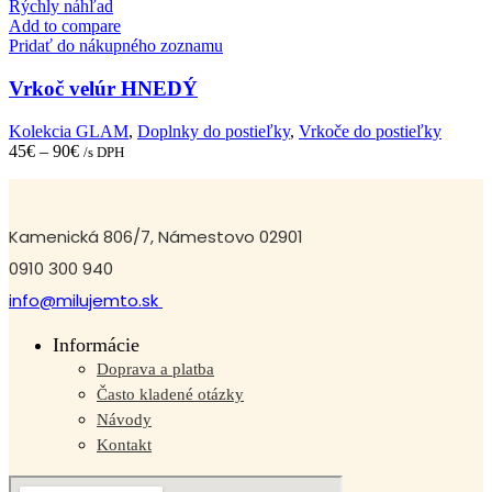
product
Rýchly náhľad
has
Add to compare
multiple
Pridať do nákupného zoznamu
variants.
The
Vrkoč velúr HNEDÝ
options
may
Kolekcia GLAM
,
Doplnky do postieľky
,
Vrkoče do postieľky
be
45
€
–
90
€
/s DPH
chosen
on
the
product
Kamenická 806/7, Námestovo 02901
page
0910 300 940
info@milujemto.sk
Informácie
Doprava a platba
Často kladené otázky
Návody
Kontakt