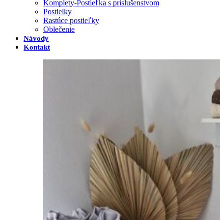
Komplety-Postieľka s príslušenstvom
Postielky
Rastúce postieľky
Oblečenie
Návody
Kontakt