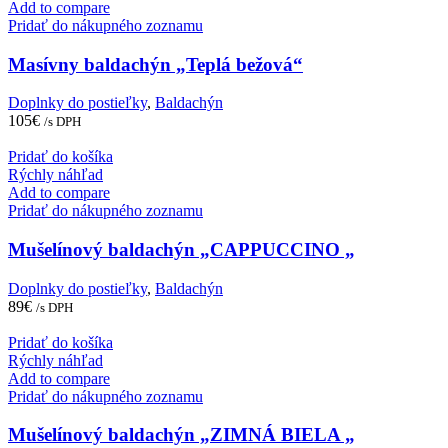
Add to compare
Pridať do nákupného zoznamu
Masívny baldachýn „Teplá bežová“
Doplnky do postieľky
,
Baldachýn
105
€
/s DPH
Pridať do košíka
Rýchly náhľad
Add to compare
Pridať do nákupného zoznamu
Mušelínový baldachýn „CAPPUCCINO „
Doplnky do postieľky
,
Baldachýn
89
€
/s DPH
Pridať do košíka
Rýchly náhľad
Add to compare
Pridať do nákupného zoznamu
Mušelínový baldachýn „ZIMNÁ BIELA „