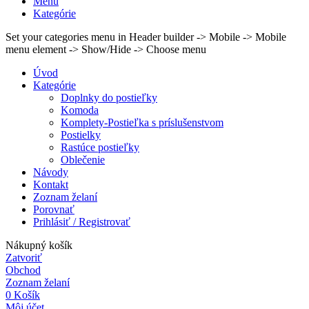
Menu
Kategórie
Set your categories menu in Header builder -> Mobile -> Mobile
menu element -> Show/Hide -> Choose menu
Úvod
Kategórie
Doplnky do postieľky
Komoda
Komplety-Postieľka s príslušenstvom
Postielky
Rastúce postieľky
Oblečenie
Návody
Kontakt
Zoznam želaní
Porovnať
Prihlásiť / Registrovať
Nákupný košík
Zatvoriť
Obchod
Zoznam želaní
0
Košík
Môj účet