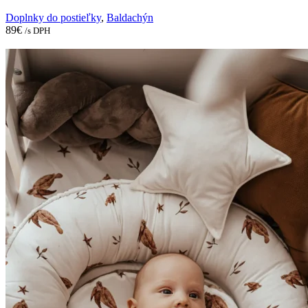
Doplnky do postieľky
,
Baldachýn
89
€
/s DPH