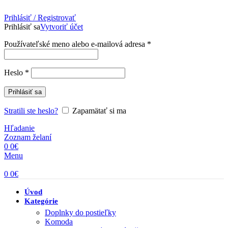
Prihlásiť / Registrovať
Prihlásiť sa
Vytvoriť účet
Povinné
Používateľské meno alebo e-mailová adresa
*
Povinné
Heslo
*
Prihlásiť sa
Stratili ste heslo?
Zapamätať si ma
Hľadanie
Zoznam želaní
0
0
€
Menu
0
0
€
Úvod
Kategórie
Doplnky do postieľky
Komoda