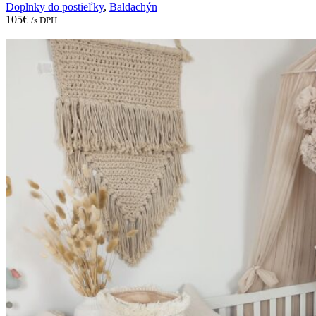
Doplnky do postieľky
,
Baldachýn
105
€
/s DPH