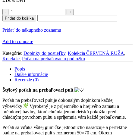
21
€
/s DPH
množstvo
Poťah
Pridať do košíka
na
prebaľovaciu
Pridať do nákupného zoznamu
podložku
"
Add to compare
ČERVENÁ
RUŽA"
Kategórie:
Doplnky do postieľky
,
Kolekcia ČERVENÁ RUŽA
,
Kolekcie
,
Poťah na prebaľovaciu podložku
Popis
Ďalšie informácie
Recenzie (0)
Štýlový poťah na prebaľovací pult
Poťah na prebaľovací pult je dokonalým doplnkom každej
výbavičky
Vyrobený je z príjemného a hrejivého zamatu a
prémiovej bavlny, ktoré chránia jemnú detskú pokožku pred
chladným povrchom pultu a spríjemnia vám každé prebaľovanie.
Poťah sa vďaka všitej gumičke jednoducho nasadzuje a perfektne
padne na prebaľovací pult s rozmerom 50×70 cm. Okrem