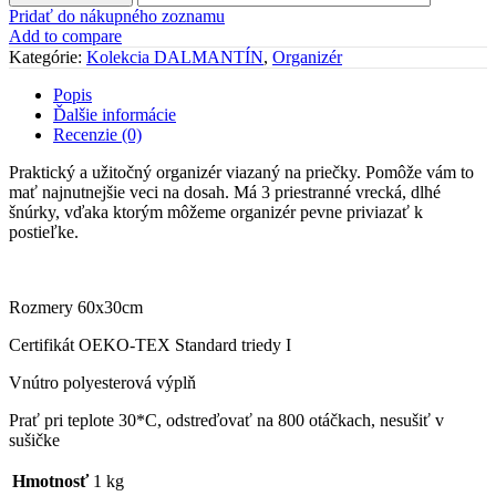
“DALMANTÍNEC
Pridať do nákupného zoznamu
“
Add to compare
Kategórie:
Kolekcia DALMANTÍN
,
Organizér
Popis
Ďalšie informácie
Recenzie (0)
Praktický a užitočný organizér viazaný na priečky. Pomôže vám to
mať najnutnejšie veci na dosah. Má 3 priestranné vrecká, dlhé
šnúrky, vďaka ktorým môžeme organizér pevne priviazať k
postieľke.
Rozmery 60x30cm
Certifikát OEKO-TEX Standard triedy I
Vnútro polyesterová výplň
Prať pri teplote 30*C, odstreďovať na 800 otáčkach, nesušiť v
sušičke
Hmotnosť
1 kg