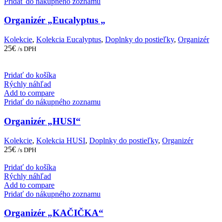
Pridať do nákupného zoznamu
Organizér „Eucalyptus „
Kolekcie
,
Kolekcia Eucalyptus
,
Doplnky do postieľky
,
Organizér
25
€
/s DPH
Pridať do košíka
Rýchly náhľad
Add to compare
Pridať do nákupného zoznamu
Organizér „HUSI“
Kolekcie
,
Kolekcia HUSI
,
Doplnky do postieľky
,
Organizér
25
€
/s DPH
Pridať do košíka
Rýchly náhľad
Add to compare
Pridať do nákupného zoznamu
Organizér „KAČIČKA“