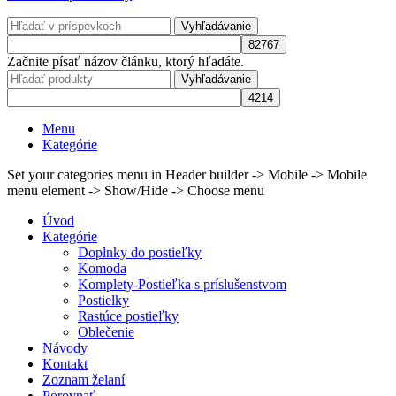
Vyhľadávanie
Začnite písať názov článku, ktorý hľadáte.
Vyhľadávanie
Menu
Kategórie
Set your categories menu in Header builder -> Mobile -> Mobile
menu element -> Show/Hide -> Choose menu
Úvod
Kategórie
Doplnky do postieľky
Komoda
Komplety-Postieľka s príslušenstvom
Postielky
Rastúce postieľky
Oblečenie
Návody
Kontakt
Zoznam želaní
Porovnať