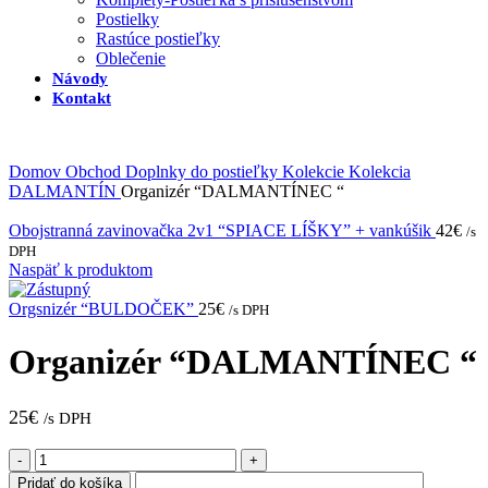
Postielky
Rastúce postieľky
Oblečenie
Návody
Kontakt
Domov
Obchod
Doplnky do postieľky
Kolekcie
Kolekcia
DALMANTÍN
Organizér “DALMANTÍNEC “
Obojstranná zavinovačka 2v1 “SPIACE LÍŠKY” + vankúšik
42
€
/s
DPH
Naspäť k produktom
Orgsnizér “BULDOČEK”
25
€
/s DPH
Organizér “DALMANTÍNEC “
25
€
/s DPH
množstvo
Organizér
Pridať do košíka