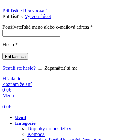
Prihlásiť / Registrovať
Prihlásiť sa
Vytvoriť účet
Povinné
Používateľské meno alebo e-mailová adresa
*
Povinné
Heslo
*
Prihlásiť sa
Stratili ste heslo?
Zapamätať si ma
Hľadanie
Zoznam želaní
0
0
€
Menu
0
0
€
Úvod
Kategórie
Doplnky do postieľky
Komoda
Komplety-Postieľka s príslušenstvom