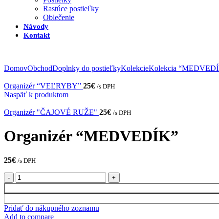
Rastúce postieľky
Oblečenie
Návody
Kontakt
Domov
Obchod
Doplnky do postieľky
Kolekcie
Kolekcia “MEDVED
Organizér “VEĽRYBY”
25
€
/s DPH
Naspäť k produktom
Organizér "ČAJOVÉ RUŽE"
25
€
/s DPH
Organizér “MEDVEDÍK”
25
€
/s DPH
množstvo
Organizér
“MEDVEDÍK”
Pridať do nákupného zoznamu
Add to compare