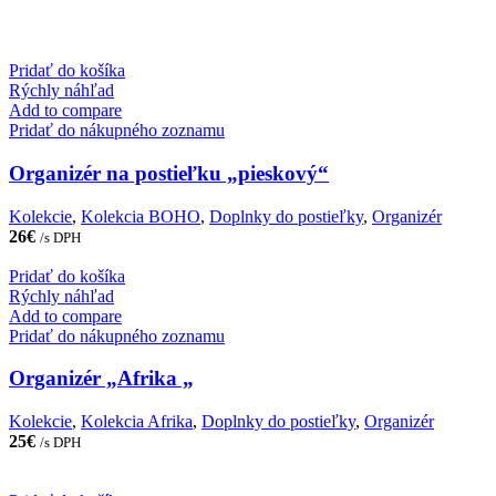
Pridať do košíka
Rýchly náhľad
Add to compare
Pridať do nákupného zoznamu
Organizér na postieľku „pieskový“
Kolekcie
,
Kolekcia BOHO
,
Doplnky do postieľky
,
Organizér
26
€
/s DPH
Pridať do košíka
Rýchly náhľad
Add to compare
Pridať do nákupného zoznamu
Organizér „Afrika „
Kolekcie
,
Kolekcia Afrika
,
Doplnky do postieľky
,
Organizér
25
€
/s DPH