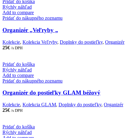
Pridať do košíka
Rýchly náhľad
Add to compare
Pridať do nákupného zoznamu
Organizér „Veľryby „
Kolekcie
,
Kolekcia Veľryby
,
Doplnky do postieľky
,
Organizér
25
€
/s DPH
Pridať do košíka
Rýchly náhľad
Add to compare
Pridať do nákupného zoznamu
Organizér do postieľky GLAM béžový
Kolekcie
,
Kolekcia GLAM
,
Doplnky do postieľky
,
Organizér
25
€
/s DPH
Pridať do košíka
Rýchly náhľad
Add to compare