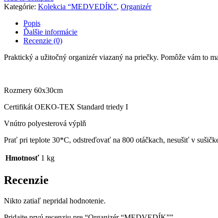
Kategórie:
Kolekcia “MEDVEDÍK”
,
Organizér
Popis
Ďalšie informácie
Recenzie (0)
Praktický a užitočný organizér viazaný na priečky. Pomôže vám to ma
Rozmery 60x30cm
Certifikát OEKO-TEX Standard triedy I
Vnútro polyesterová výplň
Prať pri teplote 30*C, odstreďovať na 800 otáčkach, nesušiť v sušičk
Hmotnosť
1 kg
Recenzie
Nikto zatiaľ nepridal hodnotenie.
Pridajte prvú recenziu pre “Organizér “MEDVEDÍK””