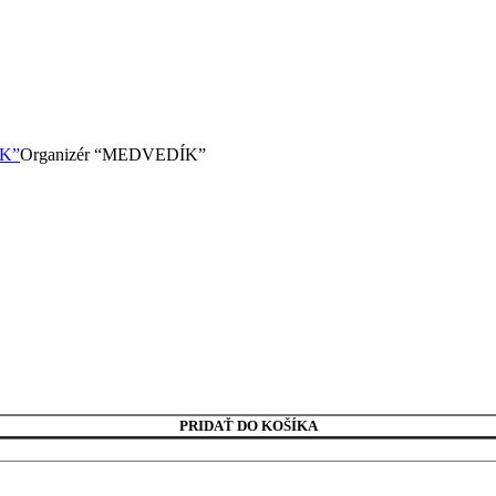
ÍK”
Organizér “MEDVEDÍK”
PRIDAŤ DO KOŠÍKA