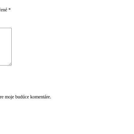
čené
*
pre moje budúce komentáre.