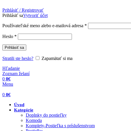
Prihlásiť / Registrovať
Prihlásiť sa
Vytvoriť účet
Povinné
Používateľské meno alebo e-mailová adresa
*
Povinné
Heslo
*
Prihlásiť sa
Stratili ste heslo?
Zapamätať si ma
Hľadanie
Zoznam želaní
0
0
€
Menu
0
0
€
Úvod
Kategórie
Doplnky do postieľky
Komoda
Komplety-Postieľka s príslušenstvom
Postielky