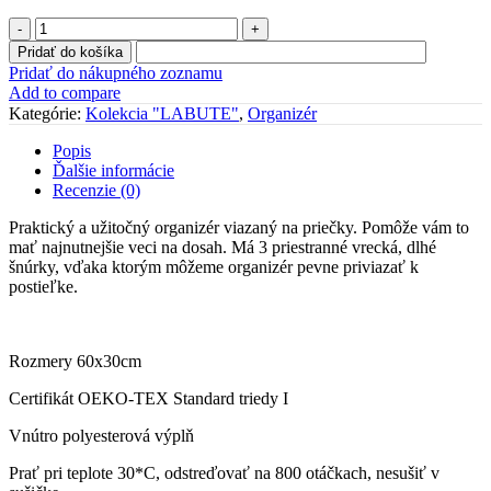
množstvo
Organizér
Pridať do košíka
"LABUTE"
Pridať do nákupného zoznamu
Add to compare
Kategórie:
Kolekcia "LABUTE"
,
Organizér
Popis
Ďalšie informácie
Recenzie (0)
Praktický a užitočný organizér viazaný na priečky. Pomôže vám to
mať najnutnejšie veci na dosah. Má 3 priestranné vrecká, dlhé
šnúrky, vďaka ktorým môžeme organizér pevne priviazať k
postieľke.
Rozmery 60x30cm
Certifikát OEKO-TEX Standard triedy I
Vnútro polyesterová výplň
Prať pri teplote 30*C, odstreďovať na 800 otáčkach, nesušiť v