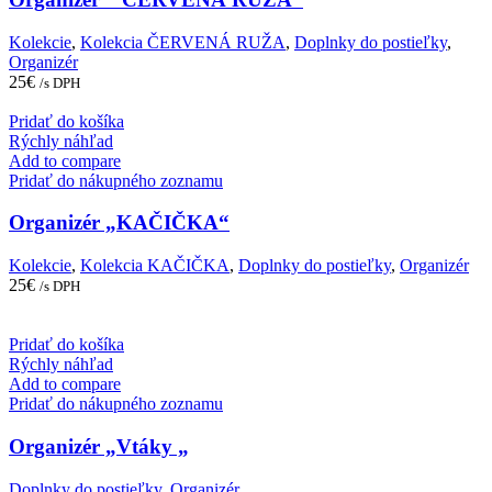
Kolekcie
,
Kolekcia ČERVENÁ RUŽA
,
Doplnky do postieľky
,
Organizér
25
€
/s DPH
Pridať do košíka
Rýchly náhľad
Add to compare
Pridať do nákupného zoznamu
Organizér „KAČIČKA“
Kolekcie
,
Kolekcia KAČIČKA
,
Doplnky do postieľky
,
Organizér
25
€
/s DPH
Pridať do košíka
Rýchly náhľad
Add to compare
Pridať do nákupného zoznamu
Organizér „Vtáky „
Doplnky do postieľky
,
Organizér