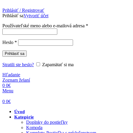
Prihlásiť / Registrovať
Prihlásiť sa
Vytvoriť účet
Povinné
Používateľské meno alebo e-mailová adresa
*
Povinné
Heslo
*
Prihlásiť sa
Stratili ste heslo?
Zapamätať si ma
Hľadanie
Zoznam želaní
0
0
€
Menu
0
0
€
Úvod
Kategórie
Doplnky do postieľky
Komoda
Komplety-Postieľka s príslušenstvom