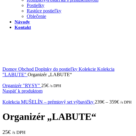
Postielky
Rastúce postieľky
Oblečenie
Návody
Kontakt
Domov
Obchod
Doplnky do postieľky
Kolekcie
Kolekcia
"LABUTE"
Organizér „LABUTE“
Organizér "RYSY"
25
€
/s DPH
Naspäť k produktom
Kolekcia MUŠELÍN – prémiový set výbavičky
239
€
–
359
€
/s DPH
Organizér „LABUTE“
25
€
/s DPH