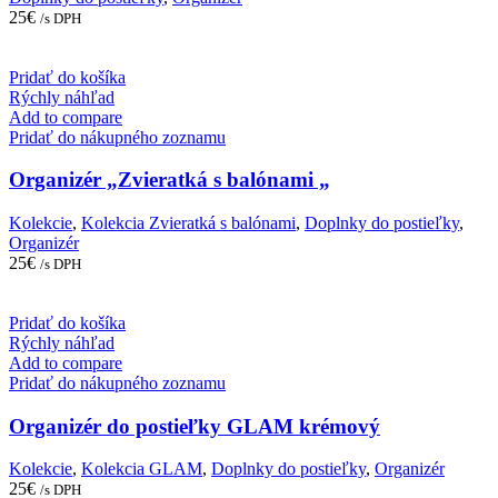
25
€
/s DPH
Pridať do košíka
Rýchly náhľad
Add to compare
Pridať do nákupného zoznamu
Organizér „Zvieratká s balónami „
Kolekcie
,
Kolekcia Zvieratká s balónami
,
Doplnky do postieľky
,
Organizér
25
€
/s DPH
Pridať do košíka
Rýchly náhľad
Add to compare
Pridať do nákupného zoznamu
Organizér do postieľky GLAM krémový
Kolekcie
,
Kolekcia GLAM
,
Doplnky do postieľky
,
Organizér
25
€
/s DPH