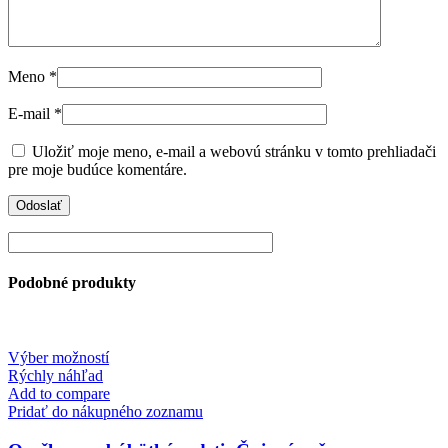
Meno
*
E-mail
*
Uložiť moje meno, e-mail a webovú stránku v tomto prehliadači
pre moje budúce komentáre.
Podobné produkty
This
Výber možností
product
Rýchly náhľad
has
Add to compare
multiple
Pridať do nákupného zoznamu
variants.
The