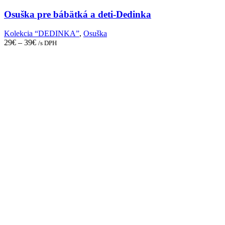
variants.
The
Osuška pre bábätká a deti-Dedinka
options
may
Kolekcia “DEDINKA”
,
Osuška
be
29
€
–
39
€
/s DPH
chosen
on
the
product
page