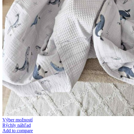
This
Výber možností
product
Rýchly náhľad
has
Add to compare