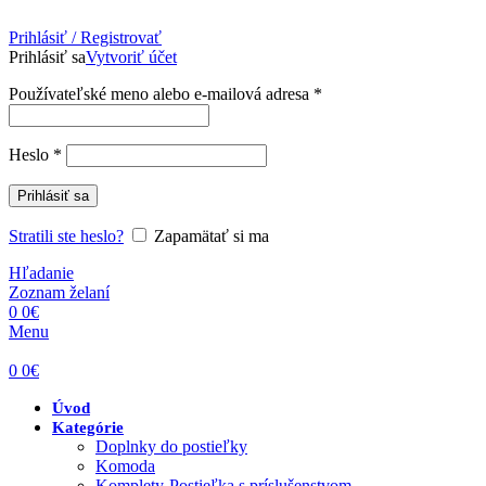
Prihlásiť / Registrovať
Prihlásiť sa
Vytvoriť účet
Povinné
Používateľské meno alebo e-mailová adresa
*
Povinné
Heslo
*
Prihlásiť sa
Stratili ste heslo?
Zapamätať si ma
Hľadanie
Zoznam želaní
0
0
€
Menu
0
0
€
Úvod
Kategórie
Doplnky do postieľky
Komoda
Komplety-Postieľka s príslušenstvom