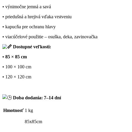
• výnimočne jemná a savá
• priedušná a hrejivá vďaka vrstveniu
• kapucňa pre ochranu hlavy
• viacúčelové použitie – osuška, deka, zavinovačka
Dostupné veľkosti:
• 85 × 85 cm
• 100 × 100 cm
• 120 × 120 cm
Doba dodania: 7–14 dní
Hmotnosť
1 kg
85x85cm
,