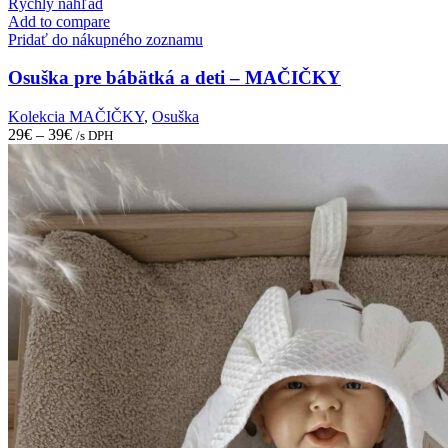
product
Rýchly náhľad
has
Add to compare
multiple
Pridať do nákupného zoznamu
variants.
The
Osuška pre bábätká a deti – MAČIČKY
options
may
Kolekcia MAČIČKY
,
Osuška
be
29
€
–
39
€
/s DPH
chosen
on
the
product
page