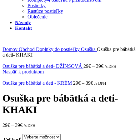
Postielky
Rastúce postieľky
Oblečenie
Návody
Kontakt
Domov
Obchod
Doplnky do postieľky
Osuška
Osuška pre bábätká
a deti- KHAKI
Osuška pre bábätká a deti- DŽÍNSOVÁ
29
€
–
39
€
/s DPH
Naspäť k produktom
Osuška pre bábätká a deti - KRÉM
29
€
–
39
€
/s DPH
Osuška pre bábätká a deti-
KHAKI
29
€
–
39
€
/s DPH
Veľkosť