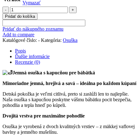
Vymazať
množstvo
Osuška
Pridať do košíka
pre
bábätká
Pridať do nákupného zoznamu
a
Add to compare
deti-
Katalógové číslo:
-
Kategória:
Osuška
KHAKI
Popis
Ďalšie informácie
Recenzie (0)
Jemná osuška s kapucňou pre bábätká
Mimoriadne jemná, hrejivá a savá – ideálna po každom kúpaní
Detská pokožka je veľmi citlivá, preto si zaslúži len to najlepšie.
Naša osuška s kapucňou poskytne vášmu bábätku pocit bezpečia,
pohodlia a tepla hneď po kúpeli.
Dvojitá vrstva pre maximálne pohodlie
Osuška je vyrobená z dvoch kvalitných vrstiev – z mäkkej vaflovej
bavlny a jemného mušelínu.