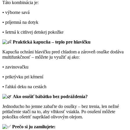
Táto kombinácia je:
• výborne savá
• príjemná na dotyk
• šetrná k citlivej detskej pokožke
Praktická kapucňa – teplo pre hlavičku
Kapucňa ochráni hlavičku pred chladom a zároveň osuške dodáva
multifunkčnosť – môžete ju využiť aj ako:
• zavinovačku
• prikrývku pri kŕmení
• ľahkú deku na cestách
Ako osušiť bábätko bez podráždenia?
Jednoducho ho jemne zabaľte do osušky – bez trenia, len nežné
pritlačenie stačí na to, aby vlhkosť vsiakla. Po osušení môžete
pokožku ošetriť napríklad olivovým olejom.
Prečo si ju zamilujete: