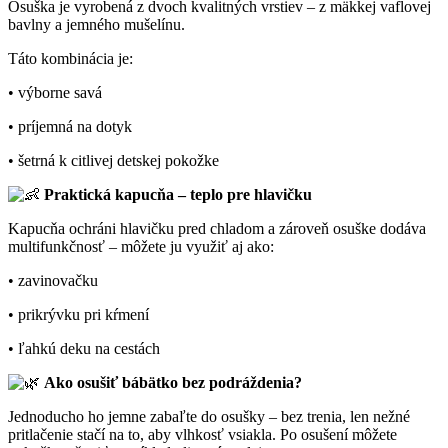
Osuška je vyrobená z dvoch kvalitných vrstiev – z mäkkej vaflovej
bavlny a jemného mušelínu.
Táto kombinácia je:
• výborne savá
• príjemná na dotyk
• šetrná k citlivej detskej pokožke
Praktická kapucňa – teplo pre hlavičku
Kapucňa ochráni hlavičku pred chladom a zároveň osuške dodáva
multifunkčnosť – môžete ju využiť aj ako:
• zavinovačku
• prikrývku pri kŕmení
• ľahkú deku na cestách
Ako osušiť bábätko bez podráždenia?
Jednoducho ho jemne zabaľte do osušky – bez trenia, len nežné
pritlačenie stačí na to, aby vlhkosť vsiakla. Po osušení môžete