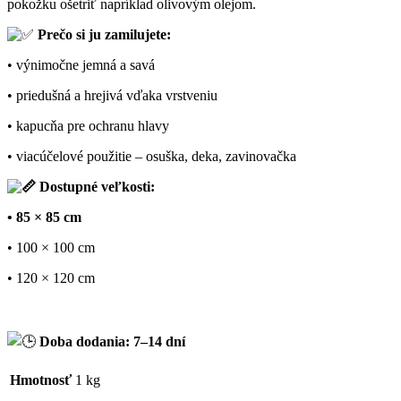
pokožku ošetriť napríklad olivovým olejom.
Prečo si ju zamilujete:
• výnimočne jemná a savá
• priedušná a hrejivá vďaka vrstveniu
• kapucňa pre ochranu hlavy
• viacúčelové použitie – osuška, deka, zavinovačka
Dostupné veľkosti:
• 85 × 85 cm
• 100 × 100 cm
• 120 × 120 cm
Doba dodania: 7–14 dní
Hmotnosť
1 kg