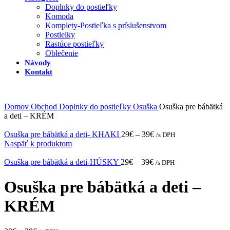
Doplnky do postieľky
Komoda
Komplety-Postieľka s príslušenstvom
Postielky
Rastúce postieľky
Oblečenie
Návody
Kontakt
Domov
Obchod
Doplnky do postieľky
Osuška
Osuška pre bábätká
a deti – KRÉM
Osuška pre bábätká a deti- KHAKI
29
€
–
39
€
/s DPH
Naspäť k produktom
Osuška pre bábätká a deti-HÚSKY
29
€
–
39
€
/s DPH
Osuška pre bábätká a deti –
KRÉM