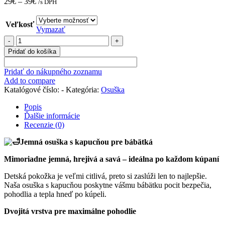
29
€
–
39
€
/s DPH
Veľkosť
Vymazať
množstvo
Osuška
Pridať do košíka
pre
bábätká
Pridať do nákupného zoznamu
a
Add to compare
deti
Katalógové číslo:
-
Kategória:
Osuška
-
KRÉM
Popis
Ďalšie informácie
Recenzie (0)
Jemná osuška s kapucňou pre bábätká
Mimoriadne jemná, hrejivá a savá – ideálna po každom kúpaní
Detská pokožka je veľmi citlivá, preto si zaslúži len to najlepšie.
Naša osuška s kapucňou poskytne vášmu bábätku pocit bezpečia,
pohodlia a tepla hneď po kúpeli.
Dvojitá vrstva pre maximálne pohodlie