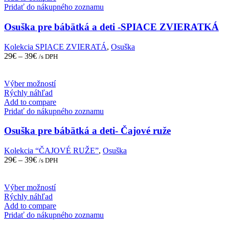
multiple
Pridať do nákupného zoznamu
variants.
The
Osuška pre bábätká a deti -SPIACE ZVIERATKÁ
options
may
Kolekcia SPIACE ZVIERATÁ
,
Osuška
be
29
€
–
39
€
/s DPH
chosen
on
the
This
Výber možností
product
product
Rýchly náhľad
page
has
Add to compare
multiple
Pridať do nákupného zoznamu
variants.
The
Osuška pre bábätká a deti- Čajové ruže
options
may
Kolekcia “ČAJOVÉ RUŽE”
,
Osuška
be
29
€
–
39
€
/s DPH
chosen
on
the
This
Výber možností
product
product
Rýchly náhľad
page
has
Add to compare
multiple
Pridať do nákupného zoznamu
variants.