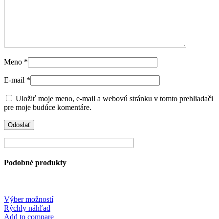
Meno
*
E-mail
*
Uložiť moje meno, e-mail a webovú stránku v tomto prehliadači
pre moje budúce komentáre.
Podobné produkty
This
Výber možností
product
Rýchly náhľad
has
Add to compare