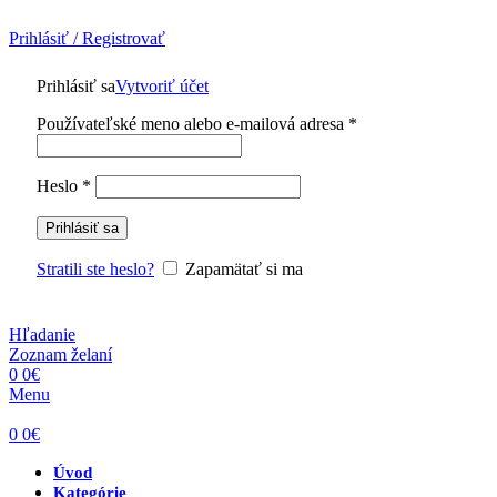
Prihlásiť / Registrovať
Prihlásiť sa
Vytvoriť účet
Povinné
Používateľské meno alebo e-mailová adresa
*
Povinné
Heslo
*
Prihlásiť sa
Stratili ste heslo?
Zapamätať si ma
Hľadanie
Zoznam želaní
0
0
€
Menu
0
0
€
Úvod
Kategórie