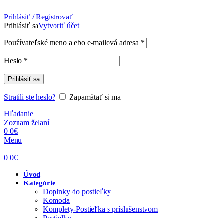
Prihlásiť / Registrovať
Prihlásiť sa
Vytvoriť účet
Povinné
Používateľské meno alebo e-mailová adresa
*
Povinné
Heslo
*
Prihlásiť sa
Stratili ste heslo?
Zapamätať si ma
Hľadanie
Zoznam želaní
0
0
€
Menu
0
0
€
Úvod
Kategórie
Doplnky do postieľky
Komoda
Komplety-Postieľka s príslušenstvom
Postielky