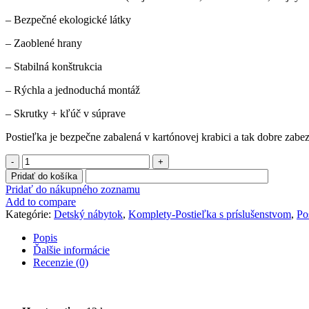
– Bezpečné ekologické látky
– Zaoblené hrany
– Stabilná konštrukcia
– Rýchla a jednoduchá montáž
– Skrutky + kľúč v súprave
Postieľka je bezpečne zabalená v kartónovej krabici a tak dobre zabe
množstvo
Postieľka
Pridať do košíka
s
Pridať do nákupného zoznamu
kompletom
Add to compare
MIŠKY
Kategórie:
Detský nábytok
,
Komplety-Postieľka s príslušenstvom
,
Po
Popis
Ďalšie informácie
Recenzie (0)