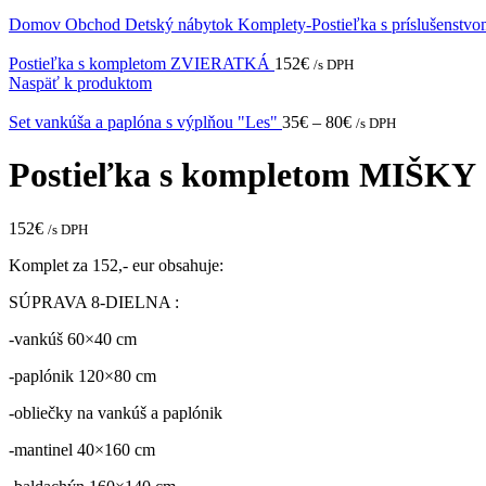
Domov
Obchod
Detský nábytok
Komplety-Postieľka s príslušenstv
Postieľka s kompletom ZVIERATKÁ
152
€
/s DPH
Naspäť k produktom
Set vankúša a paplóna s výplňou "Les"
35
€
–
80
€
/s DPH
Postieľka s kompletom MIŠKY
152
€
/s DPH
Komplet za 152,- eur obsahuje:
SÚPRAVA 8-DIELNA :
-vankúš 60×40 cm
-paplónik 120×80 cm
-obliečky na vankúš a paplónik
-mantinel 40×160 cm