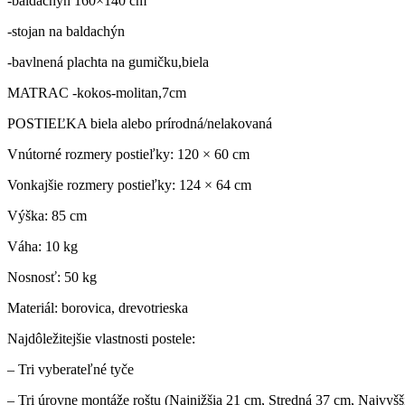
-baldachýn 160×140 cm
-stojan na baldachýn
-bavlnená plachta na gumičku,biela
MATRAC -kokos-molitan,7cm
POSTIEĽKA biela alebo prírodná/nelakovaná
Vnútorné rozmery postieľky: 120 × 60 cm
Vonkajšie rozmery postieľky: 124 × 64 cm
Výška: 85 cm
Váha: 10 kg
Nosnosť: 50 kg
Materiál: borovica, drevotrieska
Najdôležitejšie vlastnosti postele:
– Tri vyberateľné tyče
– Tri úrovne montáže roštu (Najnižšia 21 cm, Stredná 37 cm, Najvyšš