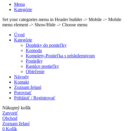
Menu
Kategórie
Set your categories menu in Header builder -> Mobile -> Mobile
menu element -> Show/Hide -> Choose menu
Úvod
Kategórie
Doplnky do postieľky
Komoda
Komplety-Postieľka s príslušenstvom
Postielky
Rastúce postieľky
Oblečenie
Návody
Kontakt
Zoznam želaní
Porovnať
Prihlásiť / Registrovať
Nákupný košík
Zatvoriť
Obchod
Zoznam želaní
0
Košík