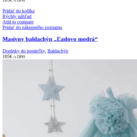
/s DPH
Pridať do košíka
Rýchly náhľad
Add to compare
Pridať do nákupného zoznamu
Masívny baldachýn „Ľadovo modrá“
Doplnky do postieľky
,
Baldachýn
105
€
/s DPH