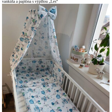
vankúša a paplóna s výplňou „Les“