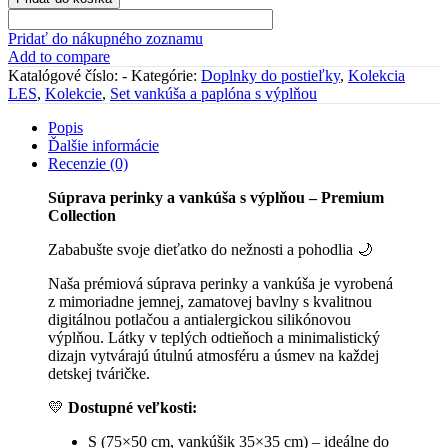
vankúša
a
Pridať do nákupného zoznamu
paplóna
Add to compare
s
Katalógové číslo:
-
Kategórie:
Doplnky do postieľky
,
Kolekcia
výplňou
LES
,
Kolekcie
,
Set vankúša a paplóna s výplňou
"Les"
Popis
Ďalšie informácie
Recenzie (0)
Súprava perinky a vankúša s výplňou – Premium
Collection
Zababušte svoje dieťatko do nežnosti a pohodlia 🌙
Naša prémiová súprava perinky a vankúša je vyrobená
z mimoriadne jemnej, zamatovej bavlny s kvalitnou
digitálnou potlačou a antialergickou silikónovou
výplňou. Látky v teplých odtieňoch a minimalistický
dizajn vytvárajú útulnú atmosféru a úsmev na každej
detskej tváričke.
💛
Dostupné veľkosti:
S (75×50 cm, vankúšik 35×35 cm) – ideálne do