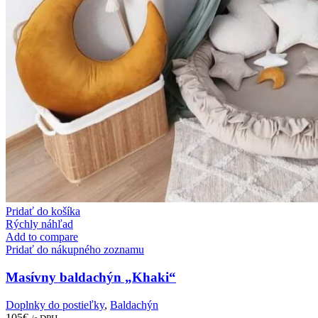
Pridať do košíka
Rýchly náhľad
Add to compare
Pridať do nákupného zoznamu
Masívny baldachýn „Khaki“
Doplnky do postieľky
,
Baldachýn
105
€