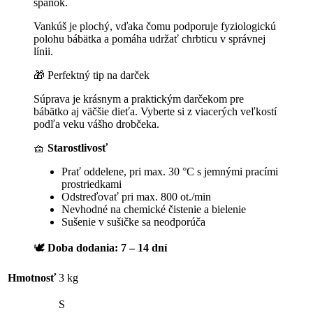
spánok.
Vankúš je plochý, vďaka čomu podporuje fyziologickú
polohu bábätka a pomáha udržať chrbticu v správnej
línii.
🎁 Perfektný tip na darček
Súprava je krásnym a praktickým darčekom pre
bábätko aj väčšie dieťa. Vyberte si z viacerých veľkostí
podľa veku vášho drobčeka.
🧺
Starostlivosť
Prať oddelene, pri max. 30 °C s jemnými pracími
prostriedkami
Odstreďovať pri max. 800 ot./min
Nevhodné na chemické čistenie a bielenie
Sušenie v sušičke sa neodporúča
🕊️
Doba dodania: 7 – 14 dní
Hmotnosť
3 kg
S