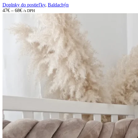
may
Doplnky do postieľky
,
Baldachýn
be
47
€
–
68
€
/s DPH
chosen
on
the
product
page