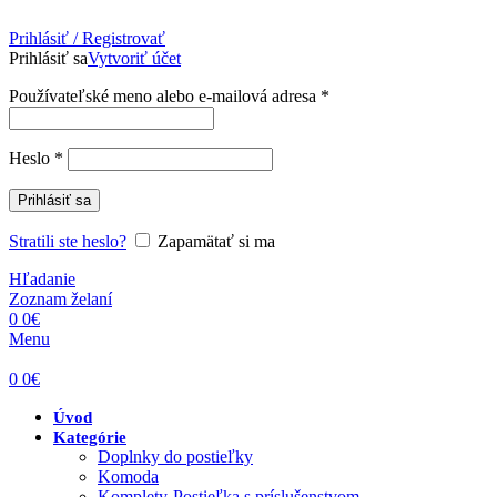
Prihlásiť / Registrovať
Prihlásiť sa
Vytvoriť účet
Povinné
Používateľské meno alebo e-mailová adresa
*
Povinné
Heslo
*
Prihlásiť sa
Stratili ste heslo?
Zapamätať si ma
Hľadanie
Zoznam želaní
0
0
€
Menu
0
0
€
Úvod
Kategórie
Doplnky do postieľky
Komoda
Komplety-Postieľka s príslušenstvom