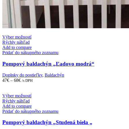
This
Výber možností
product
Rýchly náhľad
has
Add to compare
multiple
Pridať do nákupného zoznamu
variants.
The
Pompový baldachýn „Ľadovo modrá“
options
may
Doplnky do postieľky
,
Baldachýn
be
47
€
–
68
€
/s DPH
chosen
on
the
This
Výber možností
product
product
Rýchly náhľad
page
has
Add to compare
multiple
Pridať do nákupného zoznamu
variants.
The
Pompový baldachýn „Studená biela „
options