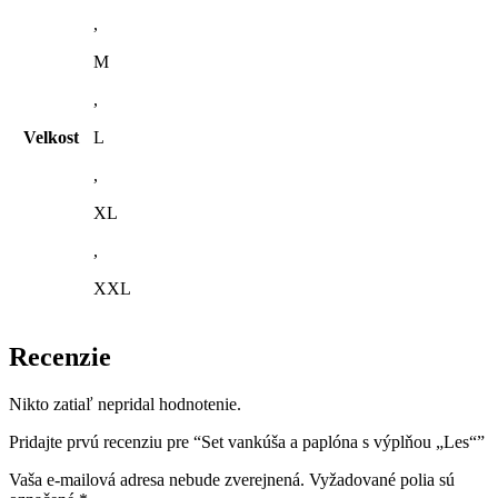
,
M
,
Velkost
L
,
XL
,
XXL
Recenzie
Nikto zatiaľ nepridal hodnotenie.
Pridajte prvú recenziu pre “Set vankúša a paplóna s výplňou „Les“”
Vaša e-mailová adresa nebude zverejnená.
Vyžadované polia sú