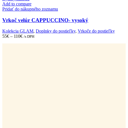
has
Add to compare
multiple
Pridať do nákupného zoznamu
variants.
The
Vrkoč velúr CAPPUCCINO- vysoký
options
may
Kolekcia GLAM
,
Doplnky do postieľky
,
Vrkoče do postieľky
be
55
€
–
110
€
/s DPH
chosen
on
the
product
page