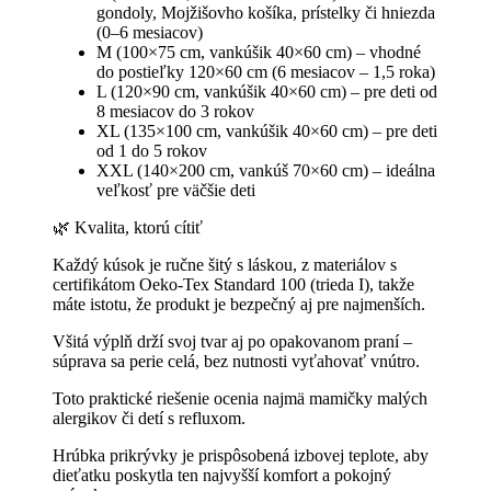
gondoly, Mojžišovho košíka, prístelky či hniezda
(0–6 mesiacov)
M (100×75 cm, vankúšik 40×60 cm) – vhodné
do postieľky 120×60 cm (6 mesiacov – 1,5 roka)
L (120×90 cm, vankúšik 40×60 cm) – pre deti od
8 mesiacov do 3 rokov
XL (135×100 cm, vankúšik 40×60 cm) – pre deti
od 1 do 5 rokov
XXL (140×200 cm, vankúš 70×60 cm) – ideálna
veľkosť pre väčšie deti
🌿 Kvalita, ktorú cítiť
Každý kúsok je ručne šitý s láskou, z materiálov s
certifikátom Oeko-Tex Standard 100 (trieda I), takže
máte istotu, že produkt je bezpečný aj pre najmenších.
Všitá výplň drží svoj tvar aj po opakovanom praní –
súprava sa perie celá, bez nutnosti vyťahovať vnútro.
Toto praktické riešenie ocenia najmä mamičky malých
alergikov či detí s refluxom.
Hrúbka prikrývky je prispôsobená izbovej teplote, aby
dieťatku poskytla ten najvyšší komfort a pokojný