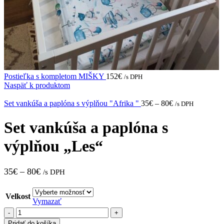
Postieľka s kompletom MIŠKY
152
€
/s DPH
Naspäť k produktom
Set vankúša a paplóna s výplňou "Afrika "
35
€
–
80
€
/s DPH
Set vankúša a paplóna s
výplňou „Les“
35
€
–
80
€
/s DPH
Velkost
Vymazať
množstvo
Set
Pridať do košíka