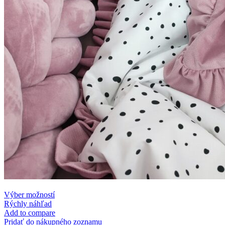
This
Výber možností
product
Rýchly náhľad
has
Add to compare
multiple
Pridať do nákupného zoznamu