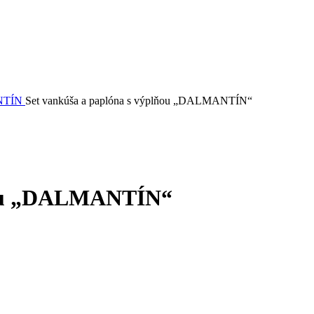
NTÍN
Set vankúša a paplóna s výplňou „DALMANTÍN“
lňou „DALMANTÍN“