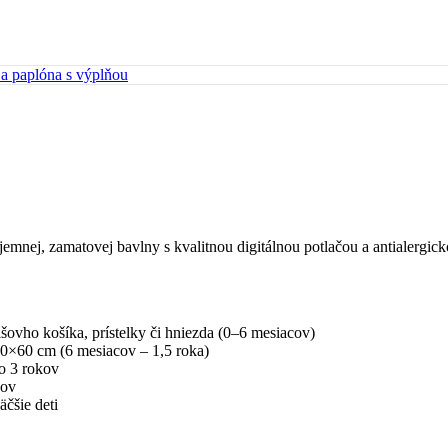
 a paplóna s výplňou
mnej, zamatovej bavlny s kvalitnou digitálnou potlačou a antialergick
ovho košíka, prístelky či hniezda (0–6 mesiacov)
0×60 cm (6 mesiacov – 1,5 roka)
o 3 rokov
kov
čšie deti