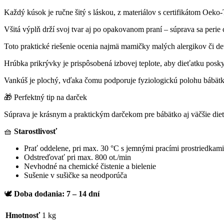
Každý kúsok je ručne šitý s láskou, z materiálov s certifikátom Oeko-T
Všitá výplň drží svoj tvar aj po opakovanom praní – súprava sa perie 
Toto praktické riešenie ocenia najmä mamičky malých alergikov či det
Hrúbka prikrývky je prispôsobená izbovej teplote, aby dieťatku posky
Vankúš je plochý, vďaka čomu podporuje fyziologickú polohu bábätka 
🎁 Perfektný tip na darček
Súprava je krásnym a praktickým darčekom pre bábätko aj väčšie dieť
🧺
Starostlivosť
Prať oddelene, pri max. 30 °C s jemnými pracími prostriedkami
Odstreďovať pri max. 800 ot./min
Nevhodné na chemické čistenie a bielenie
Sušenie v sušičke sa neodporúča
🕊️
Doba dodania: 7 – 14 dní
Hmotnosť
1 kg