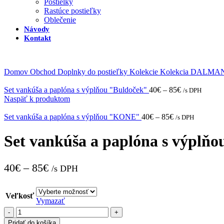
Postielky
Rastúce postieľky
Oblečenie
Návody
Kontakt
Domov
Obchod
Doplnky do postieľky
Kolekcie
Kolekcia DALMA
Set vankúša a paplóna s výplňou "Buldoček"
40
€
–
85
€
/s DPH
Naspäť k produktom
Set vankúša a paplóna s výplňou "KONE"
40
€
–
85
€
/s DPH
Set vankúša a paplóna s výp
40
€
–
85
€
/s DPH
Veľkosť
Vymazať
množstvo
Set
Pridať do košíka