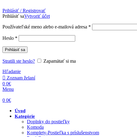
Prihlásiť / Registrovať
Prihlásiť sa
Vytvoriť účet
Povinné
Používateľské meno alebo e-mailová adresa
*
Povinné
Heslo
*
Prihlásiť sa
Stratili ste heslo?
Zapamätať si ma
Hľadanie
Zoznam želaní
0
0
€
Menu
0
0
€
Úvod
Kategórie
Doplnky do postieľky
Komoda
Komplety-Postieľka s príslušenstvom