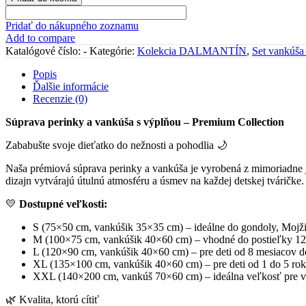
vankúša
a
Pridať do nákupného zoznamu
paplóna
Add to compare
s
Katalógové číslo:
-
Kategórie:
Kolekcia DALMANTÍN
,
Set vankúša
výplňou
"DALMANTÍN"
Popis
Ďalšie informácie
Recenzie (0)
Súprava perinky a vankúša s výplňou – Premium Collection
Zababušte svoje dieťatko do nežnosti a pohodlia 🌙
Naša prémiová súprava perinky a vankúša je vyrobená z mimoriadne je
dizajn vytvárajú útulnú atmosféru a úsmev na každej detskej tváričke.
💛
Dostupné veľkosti:
S (75×50 cm, vankúšik 35×35 cm) – ideálne do gondoly, Mojžiš
M (100×75 cm, vankúšik 40×60 cm) – vhodné do postieľky 12
L (120×90 cm, vankúšik 40×60 cm) – pre deti od 8 mesiacov d
XL (135×100 cm, vankúšik 40×60 cm) – pre deti od 1 do 5 ro
XXL (140×200 cm, vankúš 70×60 cm) – ideálna veľkosť pre vä
🌿 Kvalita, ktorú cítiť