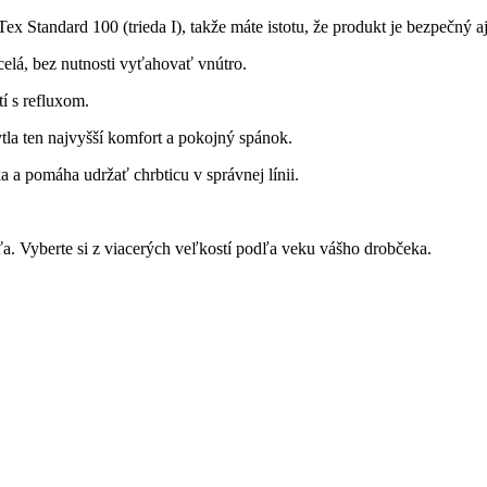
ex Standard 100 (trieda I), takže máte istotu, že produkt je bezpečný a
celá, bez nutnosti vyťahovať vnútro.
í s refluxom.
tla ten najvyšší komfort a pokojný spánok.
a pomáha udržať chrbticu v správnej línii.
a. Vyberte si z viacerých veľkostí podľa veku vášho drobčeka.