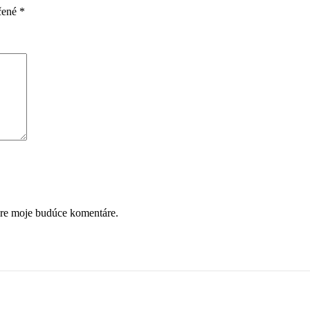
čené
*
pre moje budúce komentáre.