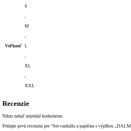
S
,
M
,
Veľkosť
L
,
XL
,
XXL
Recenzie
Nikto zatiaľ nepridal hodnotenie.
Pridajte prvú recenziu pre “Set vankúša a paplóna s výplňou „D