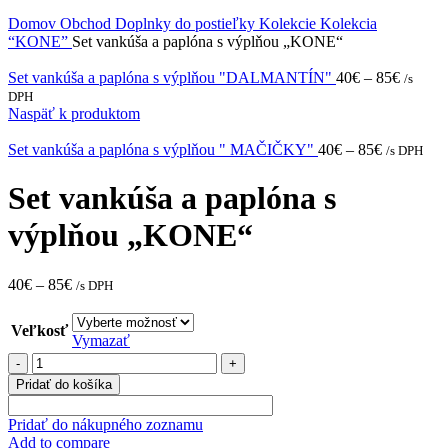
Domov
Obchod
Doplnky do postieľky
Kolekcie
Kolekcia
“KONE”
Set vankúša a paplóna s výplňou „KONE“
Set vankúša a paplóna s výplňou "DALMANTÍN"
40
€
–
85
€
/s
DPH
Naspäť k produktom
Set vankúša a paplóna s výplňou " MAČIČKY"
40
€
–
85
€
/s DPH
Set vankúša a paplóna s
výplňou „KONE“
40
€
–
85
€
/s DPH
Veľkosť
Vymazať
množstvo
Set
Pridať do košíka
vankúša
a
Pridať do nákupného zoznamu
paplóna
Add to compare