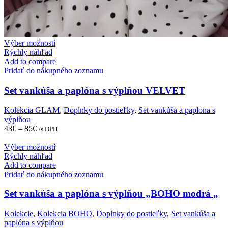
This
Výber možností
product
Rýchly náhľad
has
Add to compare
multiple
Pridať do nákupného zoznamu
variants.
The
Set vankúša a paplóna s výplňou VELVET
options
may
Kolekcia GLAM
,
Doplnky do postieľky
,
Set vankúša a paplóna s
be
výplňou
chosen
43
€
–
85
€
/s DPH
on
the
This
Výber možností
product
product
Rýchly náhľad
page
has
Add to compare
multiple
Pridať do nákupného zoznamu
variants.
The
Set vankúša a paplóna s výplňou „BOHO modrá „
options
may
Kolekcie
,
Kolekcia BOHO
,
Doplnky do postieľky
,
Set vankúša a
be
paplóna s výplňou