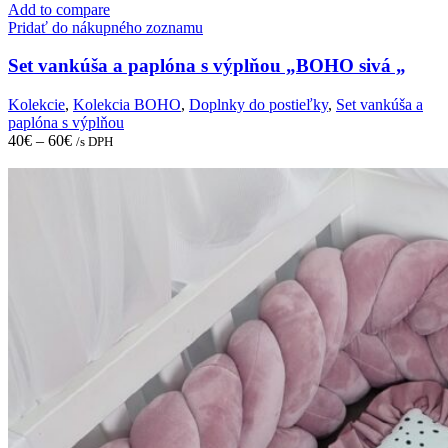
has
Add to compare
multiple
Pridať do nákupného zoznamu
variants.
The
Set vankúša a paplóna s výplňou „BOHO sivá „
options
may
Kolekcie
,
Kolekcia BOHO
,
Doplnky do postieľky
,
Set vankúša a
be
paplóna s výplňou
chosen
40
€
–
60
€
/s DPH
on
the
product
page