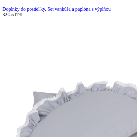
Doplnky do postieľky
,
Set vankúša a paplóna s výplňou
32
€
/s DPH