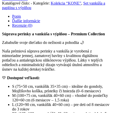
s
Katalógové číslo:
-
Kategórie:
Kolekcia “KONE”
,
Set vankúša a
výplňou
paplóna s výplňou
"KONE"
Popis
Ďalšie informácie
Recenzie (0)
Súprava perinky a vankúša s výplňou – Premium Collection
Zababušte svoje dieťatko do nežnosti a pohodlia 🌙
Naša prémiová súprava perinky a vankúša je vyrobená z
mimoriadne jemnej, zamatovej bavlny s kvalitnou digitálnou
potlačou a antialergickou silikónovou výplňou. Látky v teplých
odtieňoch a minimalistický dizajn vytvárajú útulnú atmosféru a
úsmev na každej detskej tváričke.
💛
Dostupné veľkosti:
S (75×50 cm, vankúšik 35×35 cm) – ideálne do gondoly,
Mojžišovho košíka, prístelky či hniezda (0–6 mesiacov)
M (100×75 cm, vankúšik 40×60 cm) – vhodné do postieľky
120×60 cm (6 mesiacov – 1,5 roka)
L (120×90 cm, vankúšik 40×60 cm) – pre deti od 8 mesiacov
do 3 rokov