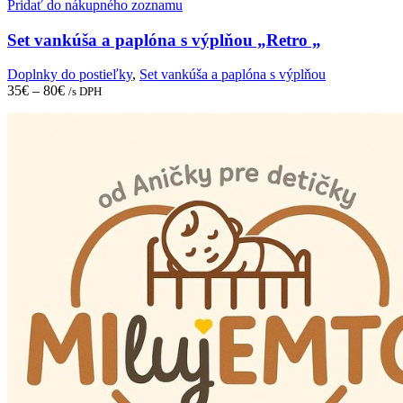
multiple
Pridať do nákupného zoznamu
variants.
The
Set vankúša a paplóna s výplňou „Retro „
options
may
Doplnky do postieľky
,
Set vankúša a paplóna s výplňou
be
35
€
–
80
€
/s DPH
chosen
on
the
product
page