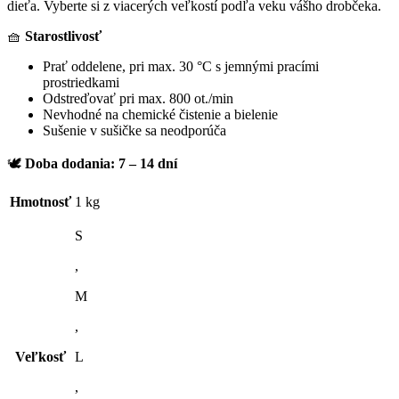
dieťa. Vyberte si z viacerých veľkostí podľa veku vášho drobčeka.
🧺
Starostlivosť
Prať oddelene, pri max. 30 °C s jemnými pracími
prostriedkami
Odstreďovať pri max. 800 ot./min
Nevhodné na chemické čistenie a bielenie
Sušenie v sušičke sa neodporúča
🕊️
Doba dodania: 7 – 14 dní
Hmotnosť
1 kg
S
,
M
,
Veľkosť
L
,