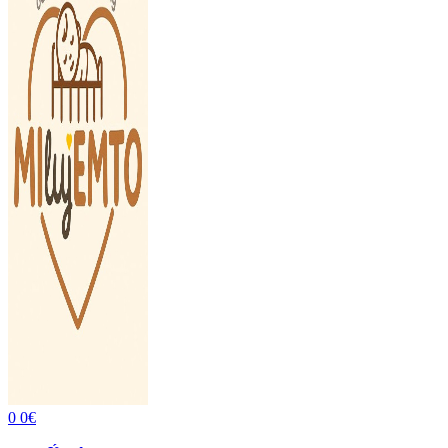
0
0
€