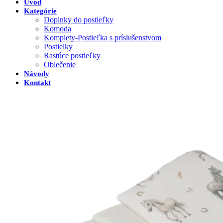
Úvod
Kategórie
Doplnky do postieľky
Komoda
Komplety-Postieľka s príslušenstvom
Postielky
Rastúce postieľky
Oblečenie
Návody
Kontakt