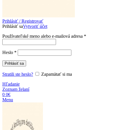
Prihlásiť / Registrovať
Prihlásiť sa
Vytvoriť účet
Povinné
Používateľské meno alebo e-mailová adresa
*
Povinné
Heslo
*
Prihlásiť sa
Stratili ste heslo?
Zapamätať si ma
Hľadanie
Zoznam želaní
0
0
€
Menu