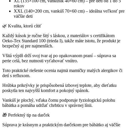
XL (135×100 cm, vankúšik 40×60 cm) – pre deti od 1 do 5
rokov
XXL (140×200 cm, vankúš 70×60 cm) – ideálna veľkosť pre
väčšie deti
🌿 Kvalita, ktorú cítiť
Každý kúsok je ručne šitý s láskou, z materiálov s certifikátom
Oeko-Tex Standard 100 (trieda I), takže máte istotu, že produkt je
bezpečný aj pre najmenších.
Všitá výplň drží svoj tvar aj po opakovanom praní – súprava sa
perie celá, bez nutnosti vyťahovať vnútro.
Toto praktické riešenie ocenia najmä mamičky malých alergikov či
detí s refluxom.
Hrúbka prikrývky je prispôsobená izbovej teplote, aby dieťatku
poskytla ten najvyšší komfort a pokojný spánok.
Vankúš je plochý, vďaka čomu podporuje fyziologickú polohu
bábätka a pomáha udržať chrbticu v správnej línii.
🎁 Perfektný tip na darček
Súprava je krásnym a praktickým darčekom pre bábätko aj väčšie