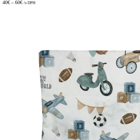
chosen
40
€
–
60
€
/s DPH
on
the
product
page