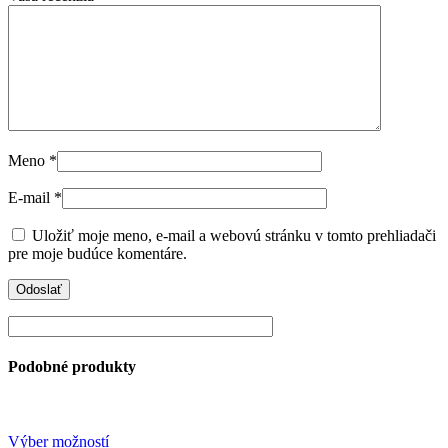
Meno
*
E-mail
*
Uložiť moje meno, e-mail a webovú stránku v tomto prehliadači
pre moje budúce komentáre.
Podobné produkty
This
Výber možností