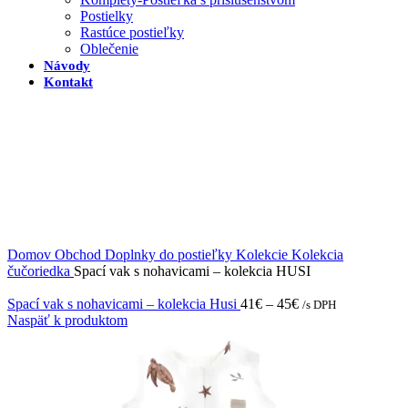
Postielky
Rastúce postieľky
Oblečenie
Návody
Kontakt
Domov
Obchod
Doplnky do postieľky
Kolekcie
Kolekcia
čučoriedka
Spací vak s nohavicami – kolekcia HUSI
Spací vak s nohavicami – kolekcia Husi
41
€
–
45
€
/s DPH
Naspäť k produktom