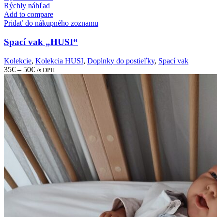
product
Rýchly náhľad
has
Add to compare
multiple
Pridať do nákupného zoznamu
variants.
The
Spací vak „HUSI“
options
may
Kolekcie
,
Kolekcia HUSI
,
Doplnky do postieľky
,
Spací vak
be
35
€
–
50
€
/s DPH
chosen
on
the
product
page