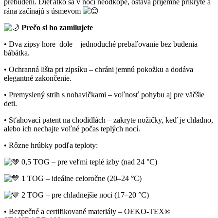
prebudení. Dieťatko sa v noci neodkope, ostáva príjemne prikryté a
rána začínajú s úsmevom
Prečo si ho zamilujete
• Dva zipsy hore–dole – jednoduché prebaľovanie bez budenia
bábätka.
• Ochranná lišta pri zipsíku – chráni jemnú pokožku a dodáva
elegantné zakončenie.
• Premyslený strih s nohavičkami – voľnosť pohybu aj pre väčšie
deti.
• Sťahovací patent na chodidlách – zakryte nožičky, keď je chladno,
alebo ich nechajte voľné počas teplých nocí.
• Rôzne hrúbky podľa teploty:
0,5 TOG – pre veľmi teplé izby (nad 24 °C)
1 TOG – ideálne celoročne (20–24 °C)
2 TOG – pre chladnejšie noci (17–20 °C)
• Bezpečné a certifikované materiály – OEKO-TEX®