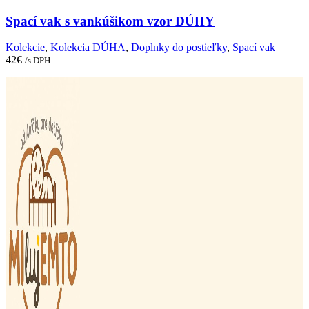
Spací vak s vankúšikom vzor DÚHY
Kolekcie
,
Kolekcia DÚHA
,
Doplnky do postieľky
,
Spací vak
42
€
/s DPH