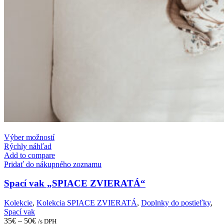
This
Výber možností
product
Rýchly náhľad
has
Add to compare
multiple
Pridať do nákupného zoznamu
variants.
The
Spací vak „SPIACE ZVIERATÁ“
options
may
Kolekcie
,
Kolekcia SPIACE ZVIERATÁ
,
Doplnky do postieľky
,
be
Spací vak
chosen
35
€
–
50
€
/s DPH