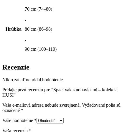
70 cm (74–80)
,
Hrúbka
80 cm (86–98)
,
90 cm (100–110)
Recenzie
Nikto zatiaľ nepridal hodnotenie.
Pridajte prvú recenziu pre “Spací vak s nohavicami – kolekcia
HUSI”
Vaša e-mailová adresa nebude zverejnená.
Vyžadované polia sú
označené
*
Vaše hodnotenie
*
Vaša recenzia
*