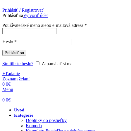
Prihlásiť / Registrovať
Prihlásiť sa
Vytvoriť účet
Povinné
Používateľské meno alebo e-mailová adresa
*
Povinné
Heslo
*
Prihlásiť sa
Stratili ste heslo?
Zapamätať si ma
Hľadanie
Zoznam želaní
0
0
€
Menu
0
0
€
Úvod
Kategórie
Doplnky do postieľky
Komoda
Komplety-Postieľka s príslušenstvom