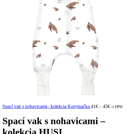
Spací vak s nohavicami– kolekcia Korytnačka
41
€
–
45
€
/s DPH
Spací vak s nohavicami –
kolekcia HUSI