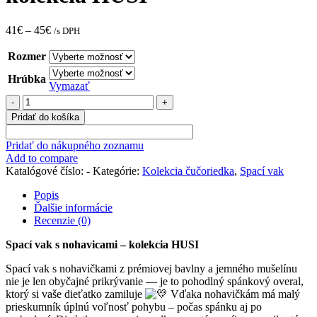
41
€
–
45
€
/s DPH
Rozmer
Hrúbka
Vymazať
množstvo
Spací
Pridať do košíka
vak
s
Pridať do nákupného zoznamu
nohavicami
Add to compare
–
Katalógové číslo:
-
Kategórie:
Kolekcia čučoriedka
,
Spací vak
kolekcia
HUSI
Popis
Ďalšie informácie
Recenzie (0)
Spací vak s nohavicami – kolekcia HUSI
Spací vak s nohavičkami z prémiovej bavlny a jemného mušelínu
nie je len obyčajné prikrývanie — je to pohodlný spánkový overal,
ktorý si vaše dieťatko zamiluje
Vďaka nohavičkám má malý
prieskumník úplnú voľnosť pohybu – počas spánku aj po