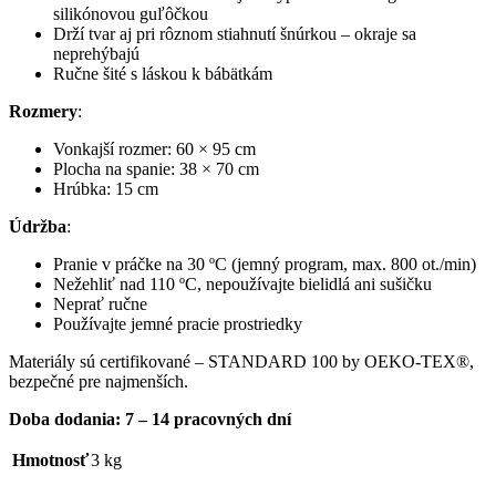
silikónovou guľôčkou
Drží tvar aj pri rôznom stiahnutí šnúrkou – okraje sa
neprehýbajú
Ručne šité s láskou k bábätkám
Rozmery
:
Vonkajší rozmer: 60 × 95 cm
Plocha na spanie: 38 × 70 cm
Hrúbka: 15 cm
Údržba
:
Pranie v práčke na 30 ºC (jemný program, max. 800 ot./min)
Nežehliť nad 110 ºC, nepoužívajte bielidlá ani sušičku
Neprať ručne
Používajte jemné pracie prostriedky
Materiály sú certifikované – STANDARD 100 by OEKO-TEX®,
bezpečné pre najmenších.
Doba dodania: 7 – 14 pracovných dní
Hmotnosť
3 kg