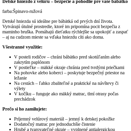
Detské hniezdo z velúru – bezpečie a pohodlie pre vaše bábätko
farba:Špinavo-ružová
Detské hniezda sú ideálne pre bábätká od prvých dní života.
Vytvárajú útulné prostredie, ktoré im pripomína pocit bezpečia z
maminho bruška. Pomáhajú dieťatku rýchlejšie sa upokojiť a zaspať
– aj na cudzom mieste sa vďaka hniezdu cíti ako doma.
Všestranné využitie:
V posteli rodičov – chráni bábätko pred skotúľaním alebo
zakrytím paplónom
V postieľke – mäkké okraje chránia pred tvrdými priečkami
Na pohovke alebo koberci – poskytuje bezpečný priestor na
ležanie
Na cestách – ľahko zbaliteľné a praktické na návštevy či
výlety
V kočíku – funguje ako mäkký matrac, tlmí otrasy počas
prechádzok
Prečo si ho zamilujete:
Príjemný velúrový materiál – jemný k detskej pokožke
Dodatočný matrac pre jednoduchšie čistenie
Hrubé a tvarovateľné okraje – vyplnené antialergickou