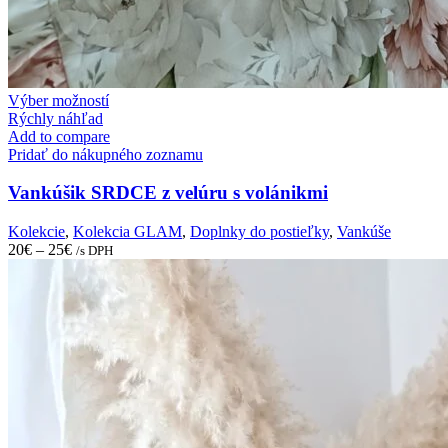
This
Výber možností
product
Rýchly náhľad
has
Add to compare
multiple
Pridať do nákupného zoznamu
variants.
The
Vankúšik SRDCE z velúru s volánikmi
options
may
Kolekcie
,
Kolekcia GLAM
,
Doplnky do postieľky
,
Vankúše
be
20
€
–
25
€
/s DPH
chosen
on
the
product
page