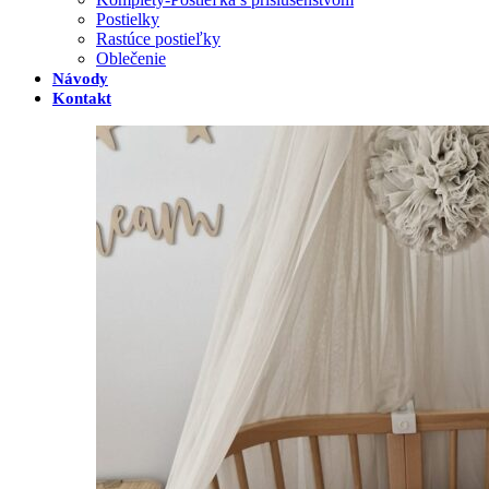
Postielky
Rastúce postieľky
Oblečenie
Návody
Kontakt