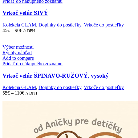
multiple
Pridať do nákupného zoznamu
variants.
The
Vrkoč velúr SIVÝ
options
may
Kolekcia GLAM
,
Doplnky do postieľky
,
Vrkoče do postieľky
be
45
€
–
90
€
/s DPH
chosen
on
the
This
Výber možností
product
product
Rýchly náhľad
page
has
Add to compare
multiple
Pridať do nákupného zoznamu
variants.
The
Vrkoč velúr ŠPINAVO-RUŽOVÝ, vysoký
options
may
Kolekcia GLAM
,
Doplnky do postieľky
,
Vrkoče do postieľky
be
55
€
–
110
€
/s DPH
chosen
on
the
product
page