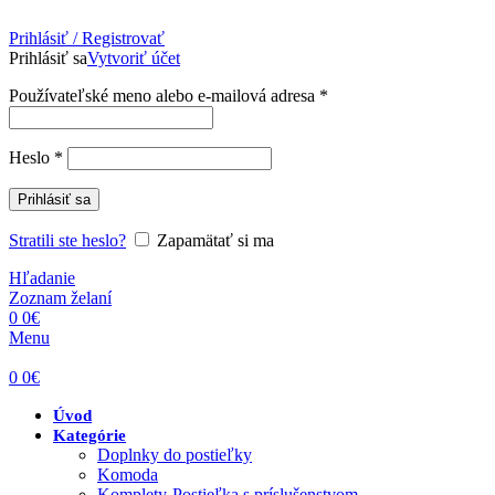
Prihlásiť / Registrovať
Prihlásiť sa
Vytvoriť účet
Povinné
Používateľské meno alebo e-mailová adresa
*
Povinné
Heslo
*
Prihlásiť sa
Stratili ste heslo?
Zapamätať si ma
Hľadanie
Zoznam želaní
0
0
€
Menu
0
0
€
Úvod
Kategórie
Doplnky do postieľky
Komoda
Komplety-Postieľka s príslušenstvom