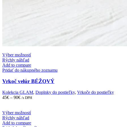
This
Výber možností
product
Rýchly náhľad
has
Add to compare
multiple
Pridať do nákupného zoznamu
variants.
The
Vrkoč velúr BÉŽOVÝ
options
may
Kolekcia GLAM
,
Doplnky do postieľky
,
Vrkoče do postieľky
be
45
€
–
90
€
/s DPH
chosen
on
the
This
Výber možností
product
product
Rýchly náhľad
page
has
Add to compare