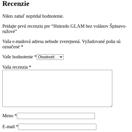
Recenzie
Nikto zatiaľ nepridal hodnotenie.
Pridajte prvú recenziu pre “Hniezdo GLAM bez volánov Špinavo-
ružové”
Vaša e-mailová adresa nebude zverejnená.
Vyžadované polia sú
označené
*
Vaše hodnotenie
*
Vaša recenzia
*
Meno
*
E-mail
*