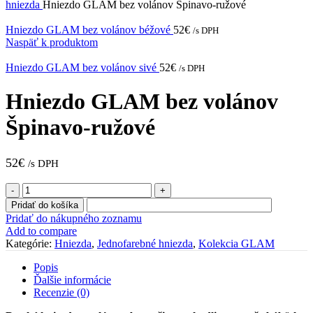
hniezda
Hniezdo GLAM bez volánov Špinavo-ružové
Hniezdo GLAM bez volánov béžové
52
€
/s DPH
Naspäť k produktom
Hniezdo GLAM bez volánov sivé
52
€
/s DPH
Hniezdo GLAM bez volánov
Špinavo-ružové
52
€
/s DPH
množstvo
Hniezdo
Pridať do košíka
GLAM
Pridať do nákupného zoznamu
bez
Add to compare
volánov
Kategórie:
Hniezda
,
Jednofarebné hniezda
,
Kolekcia GLAM
Špinavo-
ružové
Popis
Ďalšie informácie
Recenzie (0)