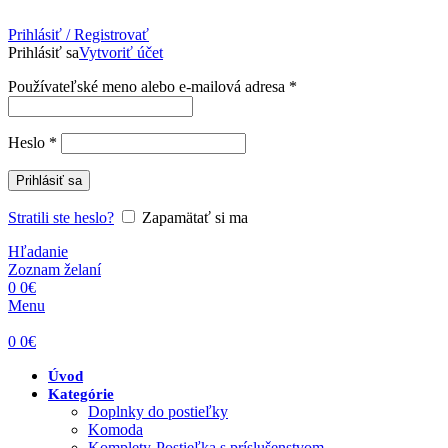
Prihlásiť / Registrovať
Prihlásiť sa
Vytvoriť účet
Povinné
Používateľské meno alebo e-mailová adresa
*
Povinné
Heslo
*
Prihlásiť sa
Stratili ste heslo?
Zapamätať si ma
Hľadanie
Zoznam želaní
0
0
€
Menu
0
0
€
Úvod
Kategórie
Doplnky do postieľky
Komoda
Komplety-Postieľka s príslušenstvom