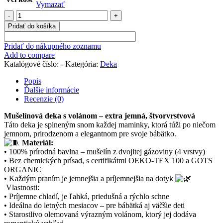
Vymazať
množstvo
Mušelínová
Pridať do košíka
deka
s
Pridať do nákupného zoznamu
volánikmi
Add to compare
"
Katalógové číslo:
-
Kategória:
Deka
ZELENÁ"
Popis
Ďalšie informácie
Recenzie (0)
Mušelínová deka s volánom – extra jemná, štvorvrstvová
Táto deka je splneným snom každej maminky, ktorá túži po niečom
jemnom, prirodzenom a elegantnom pre svoje bábätko.
Materiál:
• 100% prírodná bavlna – mušelín z dvojitej gázoviny (4 vrstvy)
• Bez chemických prísad, s certifikátmi OEKO-TEX 100 a GOTS
ORGANIC
• Každým praním je jemnejšia a príjemnejšia na dotyk
Vlastnosti:
• Príjemne chladí, je ľahká, priedušná a rýchlo schne
• Ideálna do letných mesiacov – pre bábätká aj väčšie deti
• Starostlivo olemovaná výrazným volánom, ktorý jej dodáva