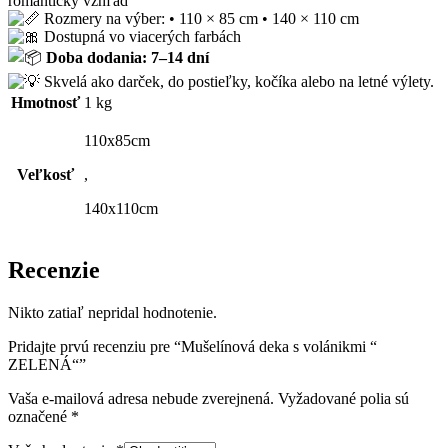
romantický vzhľad
Rozmery na výber: • 110 × 85 cm • 140 × 110 cm
Dostupná vo viacerých farbách
Doba dodania: 7–14 dní
Skvelá ako darček, do postieľky, kočíka alebo na letné výlety.
Hmotnosť
1 kg
110x85cm
Veľkosť
,
140x110cm
Recenzie
Nikto zatiaľ nepridal hodnotenie.
Pridajte prvú recenziu pre “Mušelínová deka s volánikmi “
ZELENÁ“”
Vaša e-mailová adresa nebude zverejnená.
Vyžadované polia sú
označené
*