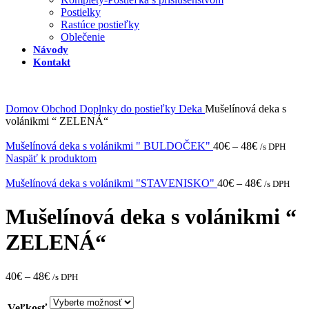
Postielky
Rastúce postieľky
Oblečenie
Návody
Kontakt
Domov
Obchod
Doplnky do postieľky
Deka
Mušelínová deka s
volánikmi “ ZELENÁ“
Mušelínová deka s volánikmi " BULDOČEK"
40
€
–
48
€
/s DPH
Naspäť k produktom
Mušelínová deka s volánikmi "STAVENISKO"
40
€
–
48
€
/s DPH
Mušelínová deka s volánikmi “
ZELENÁ“
40
€
–
48
€
/s DPH
Veľkosť